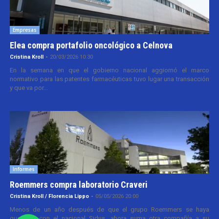
Empresas
Elea compra portafolio oncológico a Celnova
Cristina Kroll
-
20/03/2026 10:30
En la semana en que el gobierno nacional aggiornó el marco
normativo para las patentes farmacéuticas tuvo lugar una transacción
y que va por...
Informes
Roemmers compra laboratorio Craveri
Cristina Kroll / Florencia Lippo
-
05/05/2026 20:00
Menos de un año después de que el grupo Roemmers se haya
quedado con el nacional Sidus, ahora suma otra compañía a su