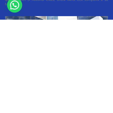
holding....
Informes
CILFA: postura sobre patentes
Christian Atance
-
18/03/2026 15:45
Hoy el gobierno nacional fijó nuevos criterios sobre patentes
farmacéuticas y ya surgen las críticas y posturas. La que se definió
prontamente fue la...