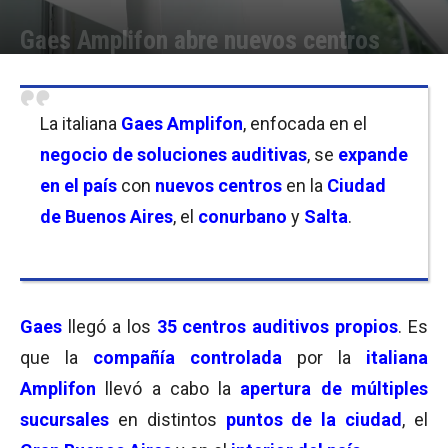
Gaes Amplifon abre nuevos centros
Por
Florencia Lippo
-
27/02/2023 13:00
La italiana
Gaes Amplifon
, enfocada en el
negocio de soluciones auditivas
, se
expande
en el país
con
nuevos centros
en la
Ciudad
de Buenos Aires
, el
conurbano
y
Salta
.
Gaes
llegó a los
35 centros auditivos propios
. Es
que la
compañía controlada
por la
italiana
Amplifon
llevó a cabo la
apertura de múltiples
sucursales
en distintos
puntos de la ciudad
, el