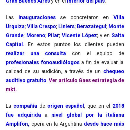
Gran Buenos Aires
y en el
interior del país
.
Las
inauguraciones
se concretaron en
Villa
Urquiza
;
Villa Crespo
;
Liniers
;
Berazategui
;
Monte
Grande
;
Moreno
;
Pilar
;
Vicente López
; y en
Salta
Capital
. En estos puntos los clientes pueden
realizar una consulta
con el equipo de
profesionales fonoaudiólogos
a fin de evaluar la
calidad de su audición, a través de un
chequeo
auditivo gratuito
.
Ver artículo Gaes estrategia de
mkt.
La
compañía
de
origen español
, que en el
2018
fue adquirida
a
nivel global por la italiana
Amplifon,
opera en la Argentina
desde hace más