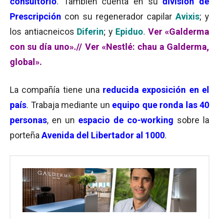
consultorio
. También cuenta en su
división de
Prescripción
con su regenerador capilar
Avixis
; y
los antiacneicos
Diferin
; y
Epiduo
.
Ver «Galderma
con su día uno»
.//
Ver «Nestlé: chau a Galderma,
global»
.
La compañía tiene una
reducida exposición en el
país
. Trabaja mediante un
equipo que ronda las 40
personas
, en un
espacio de co-working
sobre la
porteña
Avenida del Libertador al 1000
.