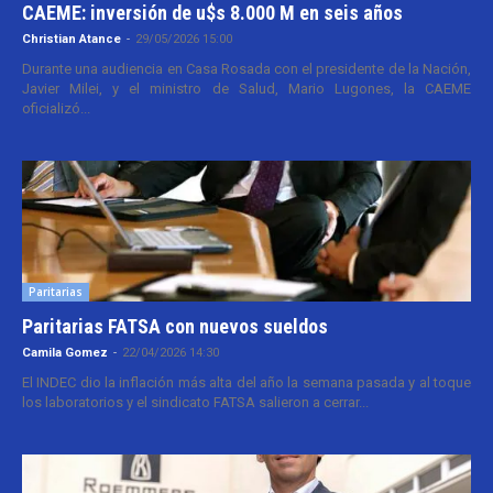
CAEME: inversión de u$s 8.000 M en seis años
Christian Atance
-
29/05/2026 15:00
Durante una audiencia en Casa Rosada con el presidente de la Nación,
Javier Milei, y el ministro de Salud, Mario Lugones, la CAEME
oficializó...
Paritarias
Paritarias FATSA con nuevos sueldos
Camila Gomez
-
22/04/2026 14:30
El INDEC dio la inflación más alta del año la semana pasada y al toque
los laboratorios y el sindicato FATSA salieron a cerrar...