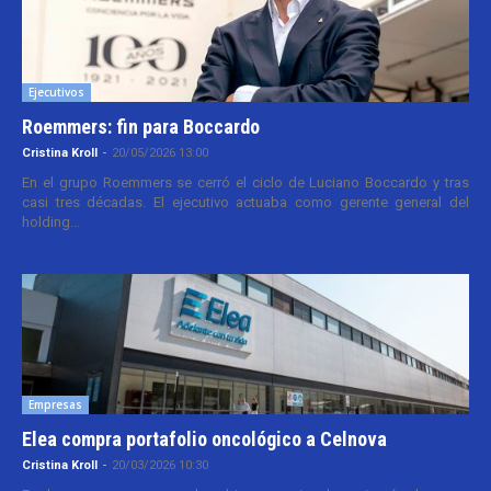
Ejecutivos
Roemmers: fin para Boccardo
Cristina Kroll
-
20/05/2026 13:00
En el grupo Roemmers se cerró el ciclo de Luciano Boccardo y tras
casi tres décadas. El ejecutivo actuaba como gerente general del
holding...
Empresas
Elea compra portafolio oncológico a Celnova
Cristina Kroll
-
20/03/2026 10:30