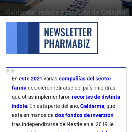
Galderma: reduce operación de Cetaphil
Por
Florencia Costas
-
05/11/2021 11:30
En
este 2021
varias
compañías
del sector
farma
decidieron retirarse del país, mientras
que otras implementaron
recortes de distinta
índole
. En esta parte del año,
Galderma
, que
está en manos de
dos fondos de inversión
tras independizarse de Nestlé en el 2019, le