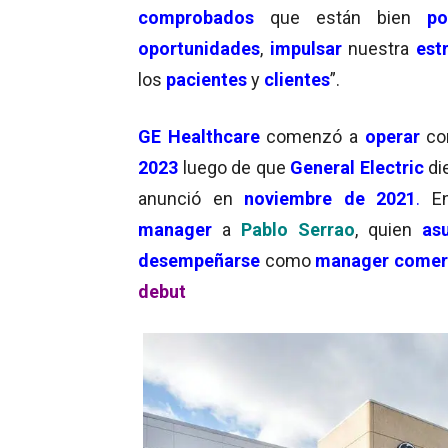
comprobados
que están bien
po
oportunidades
,
impulsar
nuestra
est
los
pacientes
y
clientes
”.
GE Healthcare
comenzó a
operar
c
2023
luego de que
General Electric
di
anunció en
noviembre de 2021
.
E
manager
a
Pablo Serrao
, quien
as
desempeñarse
como
manager comer
debut