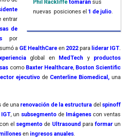
Phil Rackliffe
tomarán
sus
sidente
nuevas posiciones el
1 de julio
.
e entrar
sas de
s
por
 sumó a
GE HealthCare
en
2022
para
liderar IGT
.
periencia
global en
MedTech
y
productos
sas
como
Baxter Healthcare
,
Boston Scientific
rector ejecutivo
de
Centerline Biomedical,
una
s de una
renovación de la estructura
del
spinoff
,
IGT
, un
subsegmento
de
Imágenes
con ventas
con el
segmento
de
Ultrasound
para
formar
un
millones
en
ingresos anuales
.