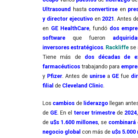
Ultrasound
hasta
convertirse
en
pre
y director ejecutivo
en
2021
. Antes d
en
GE HealthCare
, fundó
dos empre
software
que fueron
adquirida
inversores estratégicos
.
Rackliffe
se
Tiene más de
d
os
décadas de ex
farmacéuticos
trabajando para
empre
y
Pfizer
. Antes de
unirse
a
GE
fue
di
filial
de
Cleveland Clinic
.
Los
cambios
de
liderazgo
llegan ante
de
GE
. En el
tercer trimestre
de
2024
de
u$s 1.600 millones
, se
combinará
negocio global
con más de
u$s 5.000 