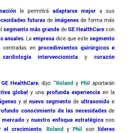
nación
le permitirá
adaptarse mejor
a sus
cesidades futuras
de
imágenes
de forma más
el
segmento más grande
de
GE HealthCare
con
os anuales
. La
empresa
dice que este
segmento
s
centradas en
procedimientos quirúrgicos e
e
cardiología intervencionista
y
corazón
e
GE HealthCare
, dijo: “
Roland
y
Phil
aportarán
tiva global
y una
profunda experiencia
en la
ágenes
y al
nuevo segmento
de
ultrasonido
e
rofundo conocimiento de las necesidades
de
l mercado
y
nuestro enfoque estratégico
nos
y el crecimiento
.
Roland
y
Phil
son
líderes