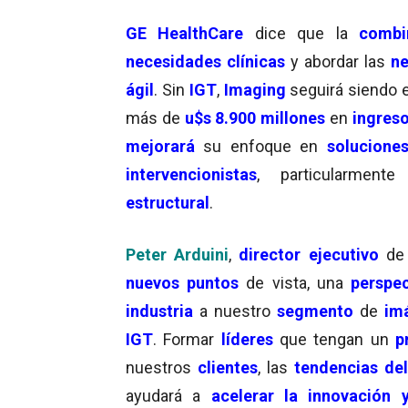
GE HealthCare
dice que la
combi
necesidades clínicas
y abordar las
ne
ágil
. Sin
IGT
,
Imaging
seguirá siendo 
más de
u$s 8.900 millones
en
ingres
mejorará
su enfoque en
solucione
intervencionistas
, particularment
estructural
.
Peter Arduini
,
director ejecutivo
d
nuevos puntos
de vista, una
perspec
industria
a nuestro
segmento
de
im
IGT
. Formar
líderes
que tengan un
p
nuestros
clientes
, las
tendencias de
ayudará a
acelerar la innovación 