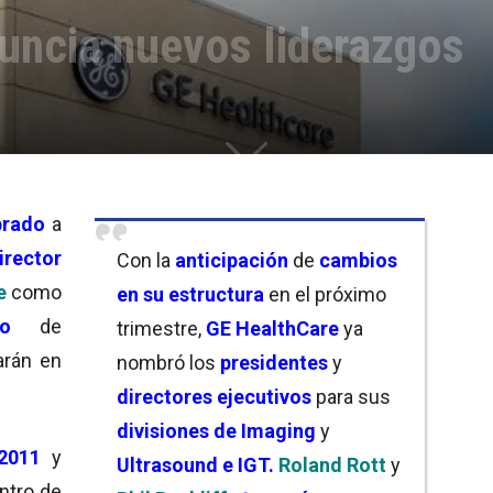
uncia nuevos liderazgos
rado
a
irector
Con la
anticipación
de
cambios
e
como
en su estructura
en el próximo
vo
de
trimestre,
GE HealthCare
ya
arán en
nombró los
presidentes
y
directores ejecutivos
para sus
divisiones de Imaging
y
2011
y
Ultrasound e IGT.
Roland Rott
y
ntro de