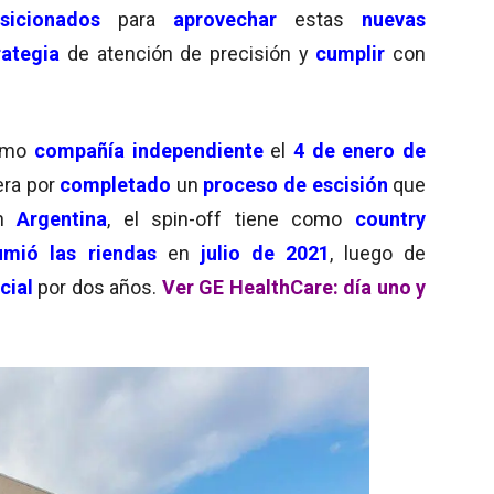
sicionados
para
aprovechar
estas
nuevas
rategia
de atención de precisión y
cumplir
con
omo
compañía independiente
el
4 de enero de
era por
completado
un
proceso de escisión
que
n
Argentina
, el spin-off tiene como
country
umió las riendas
en
julio de 2021
, luego de
cial
por dos años.
Ver GE HealthCare: día uno y