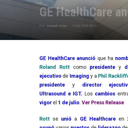
GE HealthCare an
Por
Joseph Foley
-
11/06/2024 08:30
GE HealthCare
anunció
que ha
nomb
Roland Rott
como
presidente
y
d
ejecutivo
de
Imaging
y a
Phil Rackliff
presidente
y
director ejecuti
Ultrasound e IGT.
Los
cambios
entr
vigor
el
1 de julio
.
Ver Press Release
Rott
se
unió
a
GE Healthcare
en
ocupó
varios
puestos
de
liderazgo
de