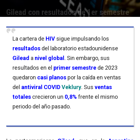
Gilead con resultados de 1er semestre
Por
Joseph Foley
-
03/08/2023 19:15
La cartera de
HIV
sigue impulsando los
resultados
del laboratorio estadounidense
Gilead
a
nivel global
. Sin embargo, sus
resultados en el
primer semestre
de 2023
quedaron
casi planos
por la caída en ventas
del
antiviral COVID
Veklury
. Sus
ventas
totales
crecieron un
0,8%
frente el mismo
periodo del año pasado.