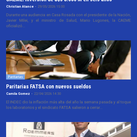
Christian Atance
-
29/05/2026 15:00
Durante una audiencia en Casa Rosada con el presidente de la Nación,
Javier Milei, y el ministro de Salud, Mario Lugones, la CAEME
oficializó...
Paritarias
Paritarias FATSA con nuevos sueldos
Camila Gomez
-
22/04/2026 14:30
El INDEC dio la inflación más alta del año la semana pasada y al toque
los laboratorios y el sindicato FATSA salieron a cerrar...