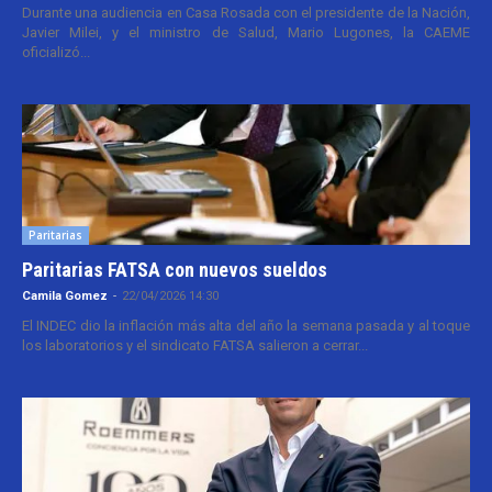
Durante una audiencia en Casa Rosada con el presidente de la Nación,
Javier Milei, y el ministro de Salud, Mario Lugones, la CAEME
oficializó...
Paritarias
Paritarias FATSA con nuevos sueldos
Camila Gomez
-
22/04/2026 14:30
El INDEC dio la inflación más alta del año la semana pasada y al toque
los laboratorios y el sindicato FATSA salieron a cerrar...