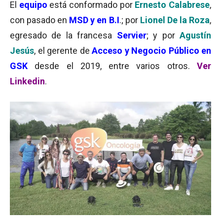
El
equipo
está conformado por
Ernesto Calabrese
,
con pasado en
MSD y en B.I
.; por
Lionel De la Roza
,
egresado de la francesa
Servier
; y por
Agustín
Jesús
, el gerente de
Acceso y Negocio Público en
GSK
desde el 2019, entre varios otros.
Ver
Linkedin
.