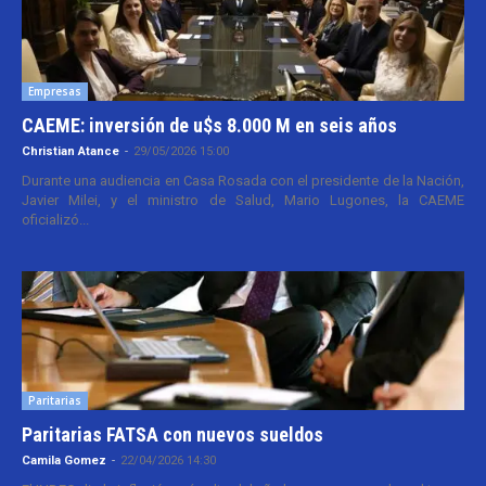
Empresas
CAEME: inversión de u$s 8.000 M en seis años
Christian Atance
-
29/05/2026 15:00
Durante una audiencia en Casa Rosada con el presidente de la Nación,
Javier Milei, y el ministro de Salud, Mario Lugones, la CAEME
oficializó...
Paritarias
Paritarias FATSA con nuevos sueldos
Camila Gomez
-
22/04/2026 14:30