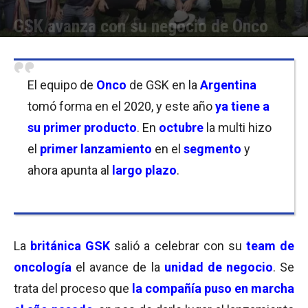
GSK avanza con su negocio de Onco
Por
Carolina Bordó
-
19/11/2021 08:15
El equipo de
Onco
de GSK en la
Argentina
tomó forma en el 2020, y este año
ya tiene a
su primer producto
. En
octubre
la multi hizo
el
primer lanzamiento
en el
segmento
y
ahora apunta al
largo plazo
.
La
británica GSK
salió a celebrar con su
team de
oncología
el avance de la
unidad de negocio
. Se
trata del proceso que
la compañía puso en marcha