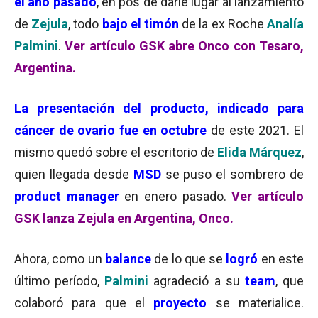
el año pasado
, en pos de darle lugar al lanzamiento
de
Zejula
, todo
bajo el timón
de la ex Roche
Analía
Palmini
.
Ver artículo GSK abre Onco con Tesaro,
Argentina.
La presentación del producto, indicado para
cáncer de ovario fue en octubre
de este 2021. El
mismo quedó sobre el escritorio de
Elida Márquez
,
quien llegada desde
MSD
se puso el sombrero de
product manager
en enero pasado.
Ver artículo
GSK lanza Zejula en Argentina, Onco.
Ahora, como un
balance
de lo que se
logró
en este
último período,
Palmini
agradeció a su
team
, que
colaboró para que el
proyecto
se materialice.