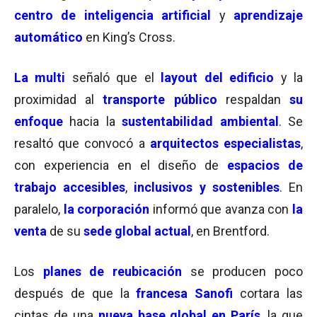
centro de inteligencia artificial
y
aprendizaje
automático
en King’s Cross.
La multi
señaló que e
l
layout del edificio
y la
proximidad al
transporte público
respaldan
su
enfoque
hacia la
sustentabilidad ambiental
. Se
resaltó que
convocó a
arquitectos especialistas
,
con experiencia en el diseño de
espacios de
trabajo accesibles
,
inclusivos y sostenibles
. En
paralelo,
la corporación
informó que avanza con
la
venta
de su
sede global actual
, en Brentford.
Los
planes de reubicación
se producen poco
después de que la
francesa Sanofi
cortara las
cintas de
una
nueva base global en París
, la que