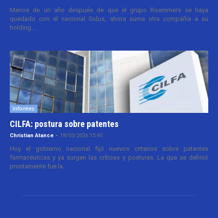
Menos de un año después de que el grupo Roemmers se haya
quedado con el nacional Sidus, ahora suma otra compañía a su
holding....
Informes
CILFA: postura sobre patentes
Christian Atance
-
18/03/2026 15:45
Hoy el gobierno nacional fijó nuevos criterios sobre patentes
farmacéuticas y ya surgen las críticas y posturas. La que se definió
prontamente fue la...