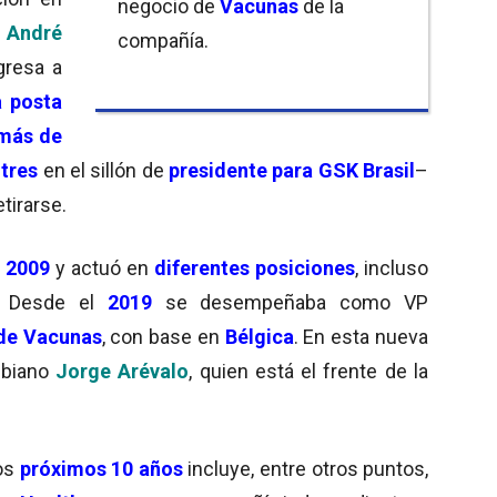
negocio de
Vacunas
de la
e
André
compañía.
gresa a
a posta
más de
 tres
en el sillón de
presidente para GSK Brasil
–
etirarse.
l 2009
y actuó en
diferentes posiciones
, incluso
. Desde el
2019
se desempeñaba como VP
 de Vacunas
, con base en
Bélgica
. En esta nueva
mbiano
Jorge Arévalo
, quien está el frente de la
los
próximos 10 años
incluye, entre otros puntos,