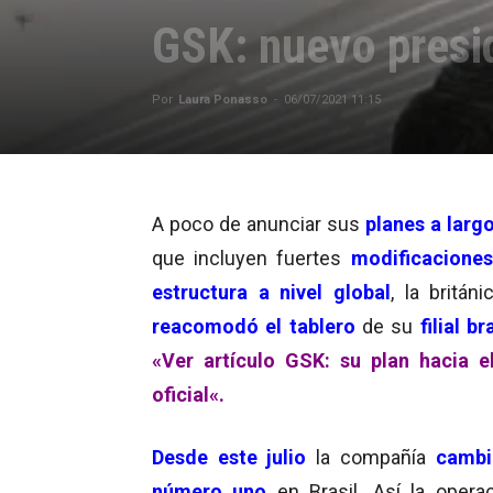
GSK: nuevo presid
Por
Laura Ponasso
-
06/07/2021 11:15
A poco de anunciar sus
planes a larg
que incluyen fuertes
modificaciones
estructura a nivel global
, la britán
reacomodó el tablero
de su
filial br
«Ver artículo
GSK: su plan hacia e
oficial
«.
Desde este julio
la compañía
cambi
número uno
en Brasil. Así la opera