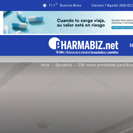
C
11.7
Buenos Aires
Viernes 7 Agosto 2026 02:
Ph
S
Inicio
Ejecutivos
GSK: nuevo presidente para Bras