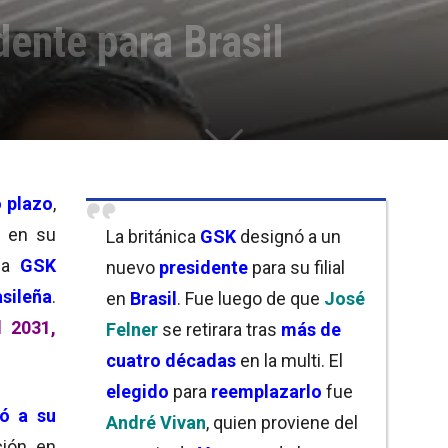
ente para Brasil
o plazo
,
en su
La británica
GSK
designó a un
ica
GSK
nuevo
presidente
para su filial
asileña
.
en
Brasil
. Fue luego de que
José
l 2031,
Felner
se retirara tras
más de
cuatro décadas
en la multi. El
elegido
para
reemplazarlo
fue
ó a su
André Vivan
, quien proviene del
ción en