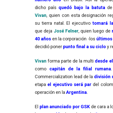
dicho país
quedó bajo la batuta
d
Vivan
, quien con esta designación re
su tierra natal. El ejecutivo
tomará l
que deja
José Felner
, quien luego de
40 años
en la corporación -los
últimos
decidió poner
punto final a su ciclo
y r
Vivan
forma parte de la multi
desde e
como
capitán de la filial rumana
Commercialization lead de la
división
etapa
el ejecutivo será par
del colo
operación en la
Argentina
.
El
plan anunciado por GSK
de cara a 