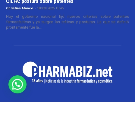
CILFA: postura sobre patentes
Christian Atance
-
18/03/2026 15:45
Hoy el gobierno nacional fijó nuevos criterios sobre patentes
farmacéuticas y ya surgen las críticas y posturas. La que se definió
prontamente fue la...
SOBRE NOSOTROS
Pharmabiz es un diario especializado en el quehacer
de la industria farmacéutica y cosmética. Investiga y
analiza noticias desde la Ciudad de Buenos Aires para