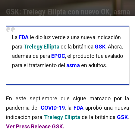
GSK: Trelegy Ellipta con nuevo OK, asma
Por
Equipo de Redacción
-
16/09/2020 10:15
La
FDA
le dio luz verde a una nueva indicación
para
Trelegy Ellipta
de la británica
GSK
. Ahora,
además de para
EPOC
, el producto fue avalado
para el tratamiento del
asma
en adultos.
En este septiembre que sigue marcado por la
pandemia del
COVID-19
, la
FDA
aprobó una nueva
indicación para
Trelegy Ellipta
de la británica
GSK
.
Ver Press Release GSK.