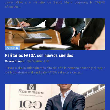
Javier Milei, y el ministro de Salud, Mario Lugones, la CAEME
oficializó...
Paritarias
Paritarias FATSA con nuevos sueldos
Camila Gomez
-
22/04/2026 14:30
El INDEC dio la inflación más alta del año la semana pasada y al toque
los laboratorios y el sindicato FATSA salieron a cerrar...