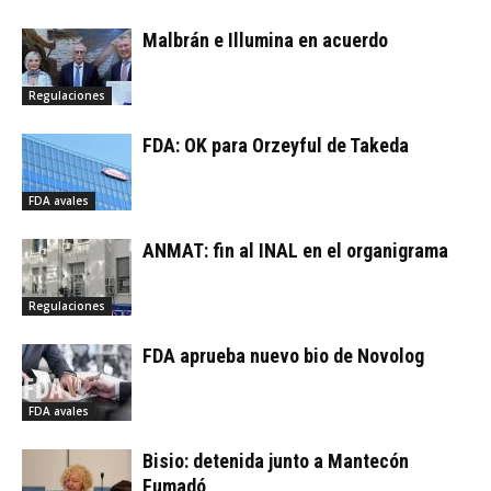
Malbrán e Illumina en acuerdo
Regulaciones
FDA: OK para Orzeyful de Takeda
FDA avales
ANMAT: fin al INAL en el organigrama
Regulaciones
FDA aprueba nuevo bio de Novolog
FDA avales
Bisio: detenida junto a Mantecón
Fumadó