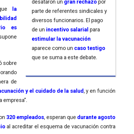
desataron un
gran rechazo
por
 que
la
parte de referentes sindicales y
bilidad
diversos funcionarios. El pago
rio es
de un
incentivo salarial
para
upone
estimular la vacunación
aparece como un
caso testigo
que se suma a este debate.
ó sobre
lorando
nera de
vacunación y el cuidado de la salud
, y en función
la empresa”.
con
320 empleados
,
esperan que
durante agosto
cio
al acreditar el esquema de vacunación contra