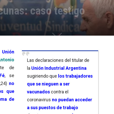
cunas: caso testigo
 Unión
ntonio
Las declaraciones del titular de
nte de
la
Unión Industrial Argentina
Fé
,
se
sugiriendo que
los trabajadores
,24)
no
que se nieguen a ser
es que
vacunados
contra el
ema de
coronavirus
no puedan acceder
a sus puestos de trabaj
o