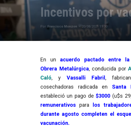
Incentivos por va
Por
Francisco Monzon
-
20/08/2021 11:30
En un
acuerdo pactado entre la
Obrera Metalúrgica
, conducida por
A
Caló
,
y
Vassalli Fabril
, fabrica
cosechadoras radicada en
Santa 
estableció un pago de
$3000
(u$s 29
remunerativos
para
los trabajador
durante agosto completen el esqu
vacunación.