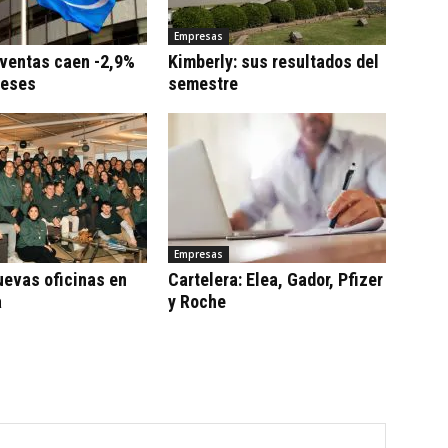
Empresas
 ventas caen -2,9%
Kimberly: sus resultados del
meses
semestre
Empresas
uevas oficinas en
Cartelera: Elea, Gador, Pfizer
a
y Roche