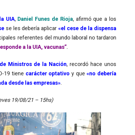
la UIA
,
Daniel Funes de Rioja
, afirmó que a
los
se
se les debería aplicar
«el cese de la dispensa
ncipales referentes del mundo laboral no tardaron
responde a la UIA, vacunas”
.
de Ministros de la Nación
, recordó
hace unos
ID-19 tiene
carácter optativo
y que
«no debería
ctada desde las empresas»
.
ueves 19/08/21 – 15hs)