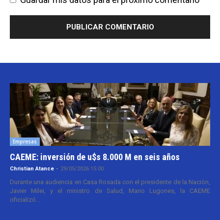
Empresas
CAEME: inversión de u$s 8.000 M en seis años
Christian Atance
-
29/05/2026 15:00
Durante una audiencia en Casa Rosada con el presidente de la Nación,
Javier Milei, y el ministro de Salud, Mario Lugones, la CAEME
oficializó...