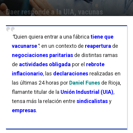
Daer responde a la UIA, vacunas
Por
Francisco Monzon
-
12/08/2021 19:00
“
Quien quiera entrar a una fábrica
tiene que
vacunarse
”
: en un contexto de
reapertura
de
negociaciones
paritarias
de distintas ramas
de
actividades obligada
por el
rebrote
inflacionario
, las
declaraciones
realizadas en
las últimas 24 horas por
Daniel Funes
de Rioja,
flamante titular de la
Unión Industrial (UIA)
,
tensa más la relación entre
sindicalistas
y
empresas
.