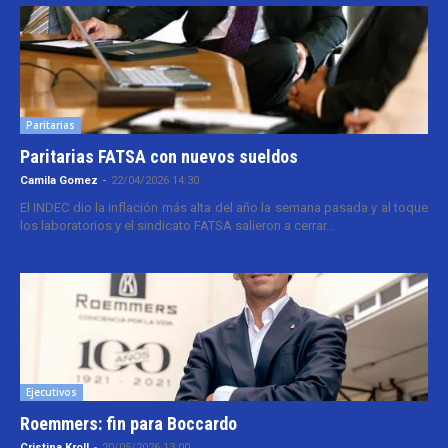
Paritarias
Paritarias FATSA con nuevos sueldos
Camila Gomez
-
22/04/2026 14:30
El INDEC dio la inflación más alta del año la semana pasada y al toque
los laboratorios y el sindicato FATSA salieron a cerrar...
Ejecutivos
Roemmers: fin para Boccardo
Cristina Kroll
-
20/05/2026 13:00