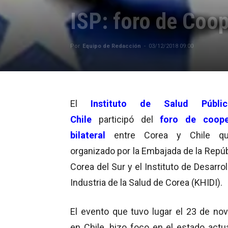
ISP: foro de Coo
Por
Equipo de Redacción
-
03/12/2018 09:00
El
Instituto de Salud Públi
Chile
participó del
foro de coope
bilateral
entre Corea y Chile q
organizado por la Embajada de la Repúb
Corea del Sur y el Instituto de Desarrol
Industria de la Salud de Corea (KHIDI).
El evento que tuvo lugar el 23 de no
en Chile, hizo foco en el estado actua