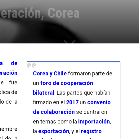
peración, Corea
ca de
ración
Corea y Chile
formaron parte de
ue fue
un
foro de cooperación
lica de
bilateral
. Las partes que habían
lo de la
firmado en el
2017
un
convenio
de colaboración
se centraron
en temas como la
importación
,
viembre
la
exportación
, y el
registro
l de la