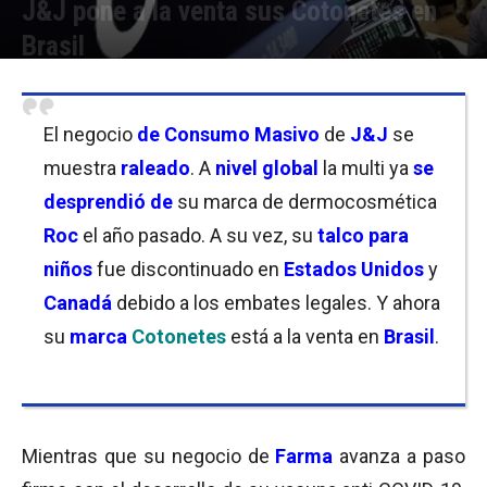
J&J pone a la venta sus Cotonetes en
Brasil
Por
Christian Atance
-
28/10/2020 10:45
El negocio
de Consumo Masivo
de
J&J
se
muestra
raleado
. A
nivel global
la multi ya
se
desprendió de
su marca de dermocosmética
Roc
el año pasado. A su vez, su
talco para
niño
s
fue discontinuado en
Estados Unidos
y
Canadá
debido a los embates legales. Y ahora
su
marca
Cotonetes
está a la venta en
Brasil
.
Mientras que su negocio de
Farma
avanza a paso