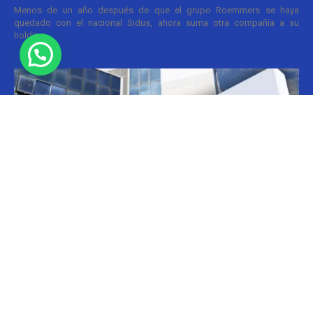
Menos de un año después de que el grupo Roemmers se haya
quedado con el nacional Sidus, ahora suma otra compañía a su
holding....
Informes
CILFA: postura sobre patentes
Christian Atance
-
18/03/2026 15:45
Hoy el gobierno nacional fijó nuevos criterios sobre patentes
farmacéuticas y ya surgen las críticas y posturas. La que se definió
prontamente fue la...