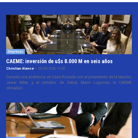
Empresas
CAEME: inversión de u$s 8.000 M en seis años
Christian Atance
-
29/05/2026 15:00
Durante una audiencia en Casa Rosada con el presidente de la Nación,
Javier Milei, y el ministro de Salud, Mario Lugones, la CAEME
oficializó...