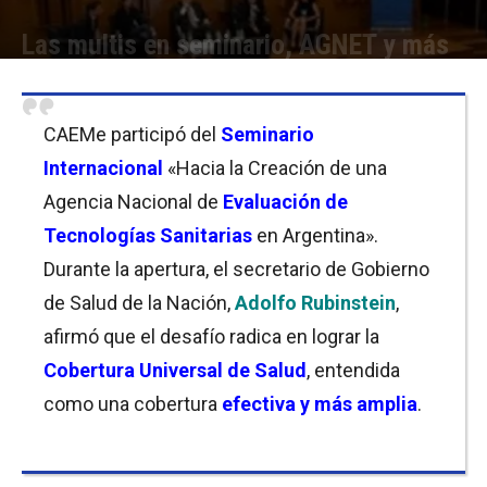
Las multis en seminario, AGNET y más
Por
Equipo de Redacción
-
06/05/2019 10:45
CAEMe participó del
Seminario
Internacional
«Hacia la Creación de una
Agencia Nacional de
Evaluación de
Tecnologías Sanitarias
en Argentina».
Durante la apertura, el secretario de Gobierno
de Salud de la Nación,
Adolfo Rubinstein
,
afirmó que el desafío radica en lograr la
Cobertura Universal de Salud
, entendida
como una cobertura
efectiva y más amplia
.