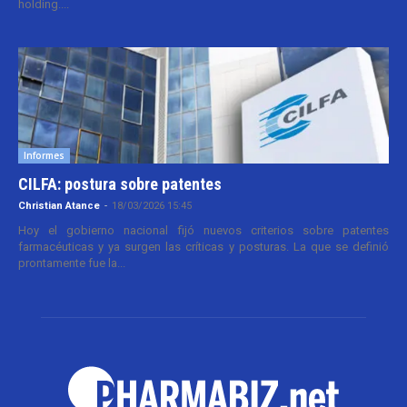
holding....
Informes
CILFA: postura sobre patentes
Christian Atance
-
18/03/2026 15:45
Hoy el gobierno nacional fijó nuevos criterios sobre patentes
farmacéuticas y ya surgen las críticas y posturas. La que se definió
prontamente fue la...