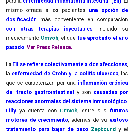
para la
enfermedad inflamatoria intestinal (EII)
. El
mismo ofrece a los pacientes
una opción de
dosificación
más conveniente en comparación
con otras terapias inyectables
, incluido su
medicamento
Omvoh
, el que
fue aprobado el año
pasado
.
Ver Press Release.
La
EII
se refiere colectivamente a dos afecciones
,
la
enfermedad de Crohn y la colitis ulcerosa
, las
que se caracterizan por una
inflamación crónica
del tracto gastrointestinal
y son
causadas por
reacciones anormales del sistema inmunológico
.
Lilly
ya cuenta con
Omvoh
, entre sus
futuros
motores de crecimiento
, además de su
exitoso
tratamiento para bajar de peso
Zepbound
y el