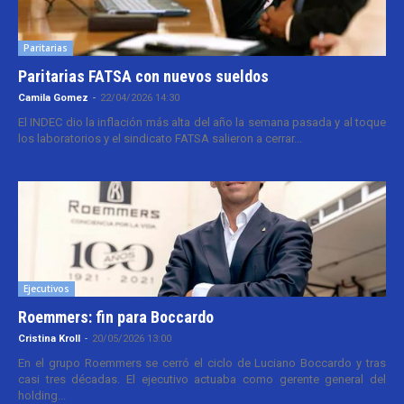
Paritarias
Paritarias FATSA con nuevos sueldos
Camila Gomez
-
22/04/2026 14:30
El INDEC dio la inflación más alta del año la semana pasada y al toque
los laboratorios y el sindicato FATSA salieron a cerrar...
Ejecutivos
Roemmers: fin para Boccardo
Cristina Kroll
-
20/05/2026 13:00
En el grupo Roemmers se cerró el ciclo de Luciano Boccardo y tras
casi tres décadas. El ejecutivo actuaba como gerente general del
holding...