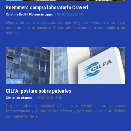
Roemmers compra laboratorio Craveri
Cristina Kroll / Florencia Lippo
-
05/05/2026 20:00
Menos de un año después de que el grupo Roemmers se haya
quedado con el nacional Sidus, ahora suma otra compañía a su
holding....
Informes
CILFA: postura sobre patentes
Christian Atance
-
18/03/2026 15:45
Hoy el gobierno nacional fijó nuevos criterios sobre patentes
farmacéuticas y ya surgen las críticas y posturas. La que se definió
prontamente fue la...