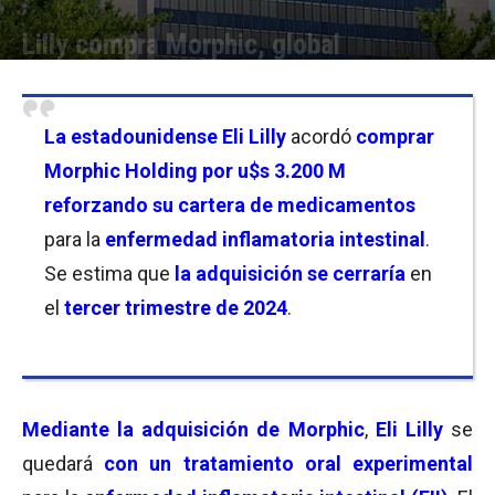
Lilly compra Morphic, global
Por
Joseph Foley
-
08/07/2024 19:00
La estadounidense Eli Lilly
acordó
comprar
Morphic Holding por u$s 3.200
M
reforzando su cartera de medicamentos
para la
enfermedad inflamatoria intestinal
.
Se estima que
la adquisición se cerraría
en
el
tercer trimestre de 2024
.
Mediante la adquisición de Morphic
,
Eli Lilly
se
quedará
con un tratamiento oral experimental