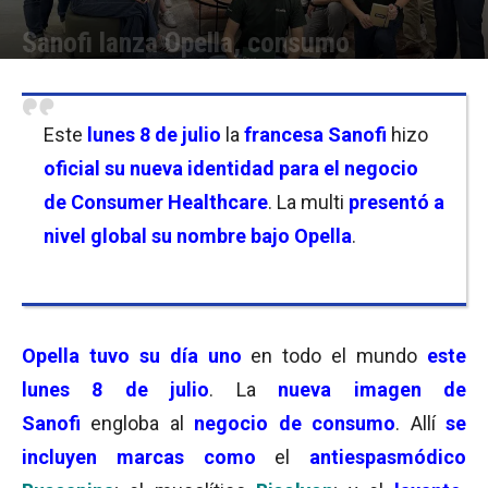
Sanofi lanza Opella, consumo
Por
Florencia Lippo
-
08/07/2024 20:00
Este
lunes 8 de julio
la
francesa Sanofi
hizo
oficial su nueva identidad para el negocio
de Consumer Healthcare
. La multi
presentó a
nivel global su nombre bajo Opella
.
Opella tuvo su día uno
en todo el mundo
este
lunes 8 de julio
. La
nueva imagen de
Sanofi
engloba al
negocio de consumo
. Allí
se
incluyen marcas como
el
antiespasmódico