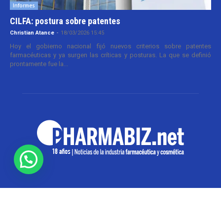
Informes
CILFA: postura sobre patentes
Christian Atance
-
18/03/2026 15:45
Hoy el gobierno nacional fijó nuevos criterios sobre patentes
farmacéuticas y ya surgen las críticas y posturas. La que se definió
prontamente fue la...
SOBRE NOSOTROS
Pharmabiz es un diario especializado en el quehacer