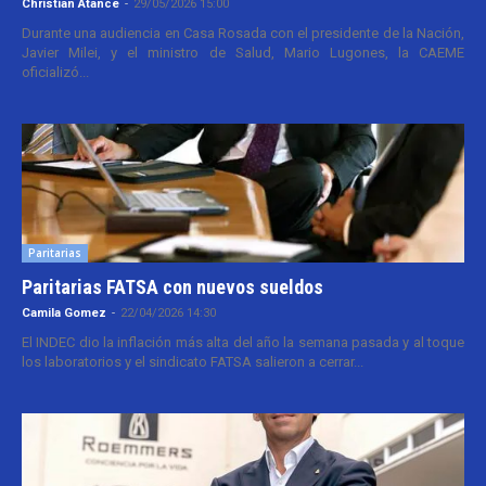
Christian Atance
-
29/05/2026 15:00
Durante una audiencia en Casa Rosada con el presidente de la Nación,
Javier Milei, y el ministro de Salud, Mario Lugones, la CAEME
oficializó...
Paritarias
Paritarias FATSA con nuevos sueldos
Camila Gomez
-
22/04/2026 14:30
El INDEC dio la inflación más alta del año la semana pasada y al toque
los laboratorios y el sindicato FATSA salieron a cerrar...