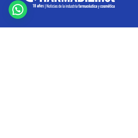
SOBRE NOSOTROS
Pharmabiz es un diario especializado en el quehacer
de la industria farmacéutica y cosmética. Investiga y
analiza noticias desde la Ciudad de Buenos Aires para
toda la región
Contáctanos:
info@pharmabiz.net
SEGUINOS
© Pharmabiz | Copyrıght 2020-2025 | Todos los derechos reservados -