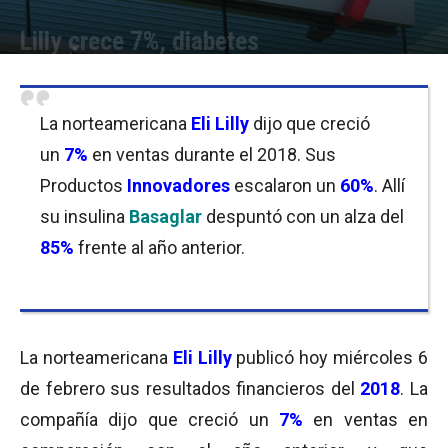
Lilly crece 7%, diabetes
Por
Equipo de Redacción
-
06/02/2019 09:45
La norteamericana
Eli Lilly
dijo que creció
un
7%
en ventas durante el 2018. Sus
Productos
Innovadores
escalaron un
60%
. Allí
su insulina
Basaglar
despuntó con un alza del
85%
frente al año anterior.
La norteamericana
Eli Lilly
publicó hoy miércoles 6
de febrero sus resultados financieros del
2018
. La
compañía dijo que creció un
7%
en ventas en