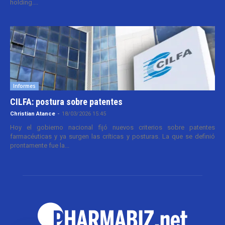
holding....
Informes
CILFA: postura sobre patentes
Christian Atance
-
18/03/2026 15:45
Hoy el gobierno nacional fijó nuevos criterios sobre patentes
farmacéuticas y ya surgen las críticas y posturas. La que se definió
prontamente fue la...