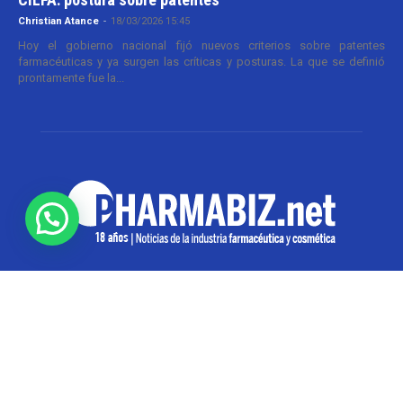
Christian Atance
-
18/03/2026 15:45
Hoy el gobierno nacional fijó nuevos criterios sobre patentes
farmacéuticas y ya surgen las críticas y posturas. La que se definió
prontamente fue la...
SOBRE NOSOTROS
Pharmabiz es un diario especializado en el quehacer
de la industria farmacéutica y cosmética. Investiga y
analiza noticias desde la Ciudad de Buenos Aires para