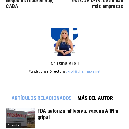
Negocios reabren hoy,
Test COVID-19: se suman
CABA
más empresas
Cristina Kroll
Fundadora y Directora
ckroll@pharmabiz.net
ARTÍCULOS RELACIONADOS
MÁS DEL AUTOR
FDA autoriza mFlusiva, vacuna ARNm
gripal
Agenda