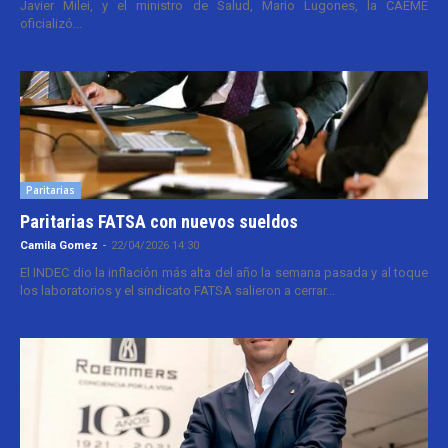
Javier Milei, y el ministro de Salud, Mario Lugones, la CAEME
oficializó...
Paritarias
Paritarias FATSA con nuevos sueldos
Camila Gomez
-
22/04/2026 14:30
El INDEC dio la inflación más alta del año la semana pasada y al toque
los laboratorios y el sindicato FATSA salieron a cerrar...