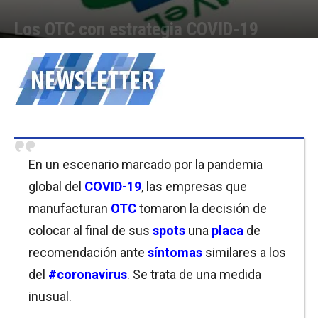
Los OTC con estrategia COVID-19
Por
Cristina Kroll
-
12/05/2020 11:30
En un escenario marcado por la pandemia
global del
COVID-19
, las empresas que
manufacturan
OTC
tomaron la decisión de
colocar al final de sus
spots
una
placa
de
recomendación ante
síntomas
similares a los
del
#coronavirus
. Se trata de una medida
inusual.