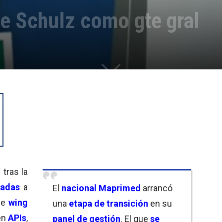
e Schulz como gte gral
ó
tras la
radas
a
El
nacional Maprimed
arrancó
se
wing
una
etapa de transición
en su
en
APIs
,
panel de gestión
. El que
se