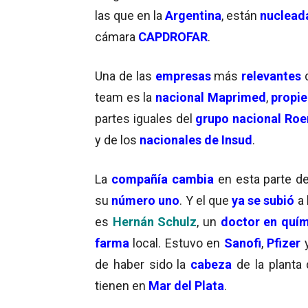
las que en la
Argentina
, están
nuclead
cámara
CAPDROFAR
.
Una de las
empresas
más
relevantes
team es la
nacional Maprimed
,
propi
partes iguales del
grupo nacional
R
oe
y de los
nacionales de
Insud
.
La
compañía
cambia
en esta parte de
su
número uno
. Y el que
ya se subió
a 
es
Hernán Schulz
, un
doctor en quí
farma
local. Estuvo en
Sanofi
,
Pfizer
de haber sido la
cabeza
de la planta
tienen en
Mar del Plata
.