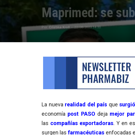
Maprimed: se sub
Por
Cristina Kroll
-
22/08/2023 14:30
La nueva
realidad del país
que
surgi
economía
post PASO
deja
mejor pa
las
compañías exportadoras
. Y en e
surgen las
farmacéuticas
enfocadas 