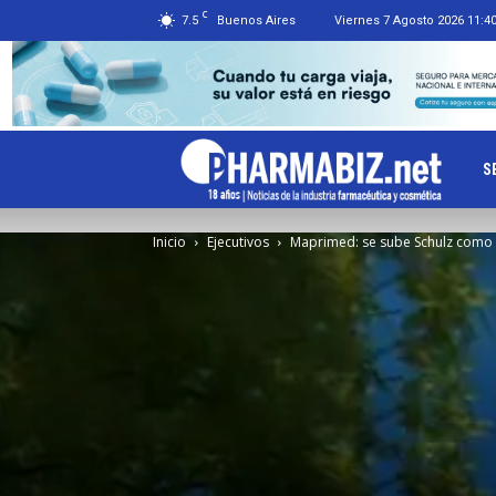
C
7.5
Buenos Aires
Viernes 7 Agosto 2026 11:4
Ph
S
Inicio
Ejecutivos
Maprimed: se sube Schulz como 