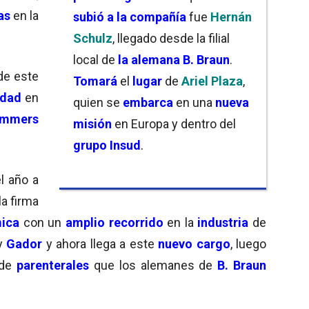
as
en la
subió a la compañía
fue
Hernán
Schulz
, llegado desde la filial
local de
la alemana B. Braun
.
de este
Tomará
el
lugar
de
Ariel Plaza
,
edad
en
quien se
embarca
en una
nueva
mmers
misión
en Europa y dentro del
grupo Insud
.
l año a
la firma
mica
con un
amplio
recorrido
en la
industria
de
y
Gador
y ahora llega a este
nuevo cargo
, luego
 de
parenterales
que los alemanes de
B. Braun