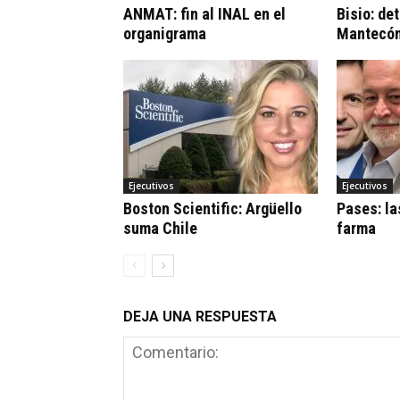
ANMAT: fin al INAL en el
Bisio: de
organigrama
Mantecó
Ejecutivos
Ejecutivos
Boston Scientific: Argüello
Pases: la
suma Chile
farma
DEJA UNA RESPUESTA