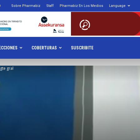
0
Sobre Pharmabiz
Staff
Pharmabiz En Los Medios
Language
armabiz.NET
ECCIONES
COBERTURAS
SUSCRIBITE
gte gral