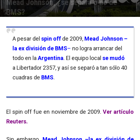
Mead Johnson, ¿se separa o no de
BMS?
Por
Equipo de Redacción
-
21/01/2011 10:52
A pesar del
spin off
de 2009,
Mead Johnson –
la ex división de BMS
–
no logra arrancar del
todo en la
Argentina
. El equipo local
se mudó
a Libertador 2357, y así se separó a tan sólo 40
cuadras de
BMS
.
El spin off fue en noviembre de 2009.
Ver artículo
Reuters.
Sin embargo,
Mead Johnson –la ex división de