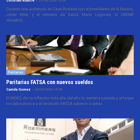
Christian Atance
-
29/05/2026 15:00
Durante una audiencia en Casa Rosada con el presidente de la Nación,
Javier Milei, y el ministro de Salud, Mario Lugones, la CAEME
oficializó...
Paritarias
Paritarias FATSA con nuevos sueldos
Camila Gomez
-
22/04/2026 14:30
El INDEC dio la inflación más alta del año la semana pasada y al toque
los laboratorios y el sindicato FATSA salieron a cerrar...