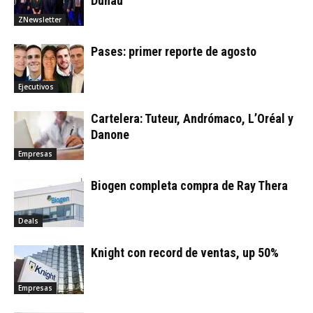
Duhau
ZNewsletter
Pases: primer reporte de agosto
Ejecutivos
Cartelera: Tuteur, Andrómaco, L’Oréal y
Danone
Empresas
Biogen completa compra de Ray Thera
Deals
Knight con record de ventas, up 50%
Empresas