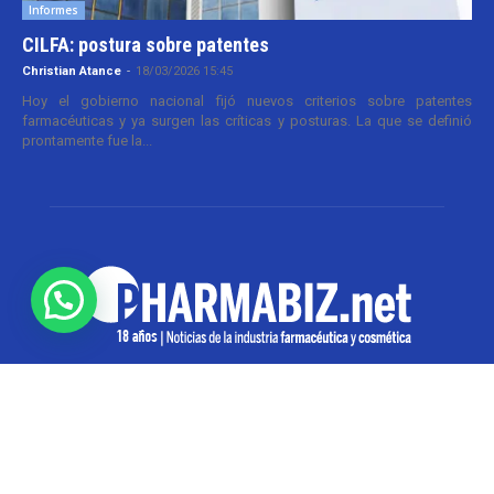
Informes
CILFA: postura sobre patentes
Christian Atance
-
18/03/2026 15:45
Hoy el gobierno nacional fijó nuevos criterios sobre patentes
farmacéuticas y ya surgen las críticas y posturas. La que se definió
prontamente fue la...
SOBRE NOSOTROS
Pharmabiz es un diario especializado en el quehacer