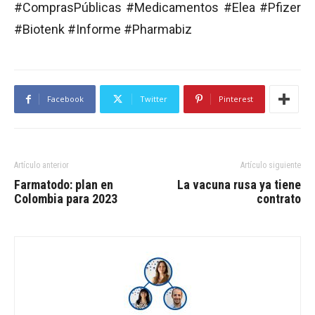
#ComprasPúblicas #Medicamentos #Elea #Pfizer
#Biotenk #Informe #Pharmabiz
Facebook
Twitter
Pinterest
Artículo anterior
Artículo siguiente
Farmatodo: plan en
La vacuna rusa ya tiene
Colombia para 2023
contrato