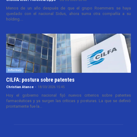
Menos de un año después de que el grupo Roemmers se haya
quedado con el nacional Sidus, ahora suma otra compañía a su
holding....
Informes
CILFA: postura sobre patentes
Christian Atance
-
18/03/2026 15:45
Hoy el gobierno nacional fijó nuevos criterios sobre patentes
farmacéuticas y ya surgen las críticas y posturas. La que se definió
prontamente fue la...