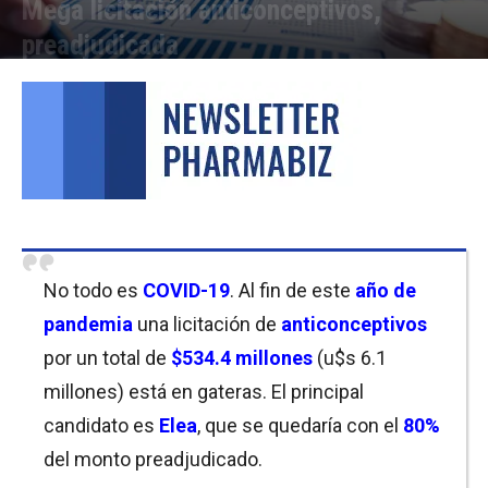
Mega licitación anticonceptivos,
preadjudicada
Por
Florencia Costas / Mariana Currás / Javier Bartolomeo
-
10/12/2020 10:45
No todo es
COVID-19
. Al fin de este
año de
pandemia
una licitación de
anticonceptivos
por un total de
$
534.4 millones
(u$s 6.1
millones) está en gateras. El principal
candidato es
Elea
, que se quedaría con el
80%
del monto preadjudicado.