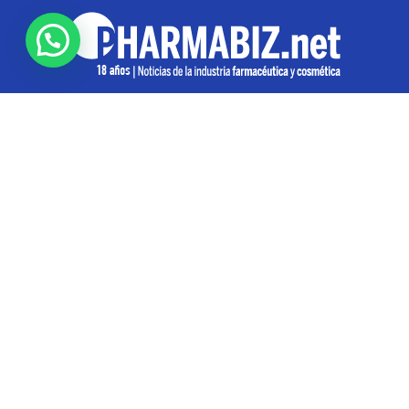
SOBRE NOSOTROS
Pharmabiz es un diario especializado en el quehacer
de la industria farmacéutica y cosmética. Investiga y
analiza noticias desde la Ciudad de Buenos Aires para
toda la región
Contáctanos:
info@pharmabiz.net
SEGUINOS