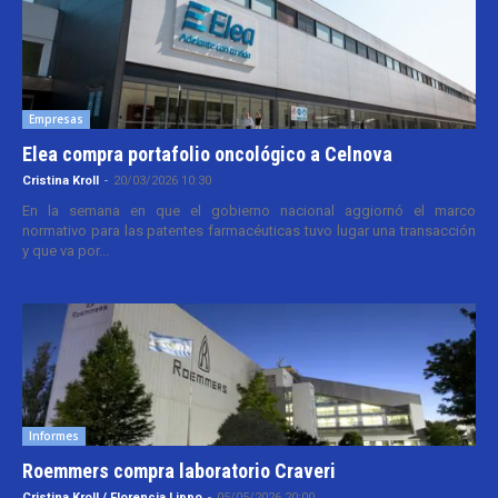
Empresas
Elea compra portafolio oncológico a Celnova
Cristina Kroll
-
20/03/2026 10:30
En la semana en que el gobierno nacional aggiornó el marco
normativo para las patentes farmacéuticas tuvo lugar una transacción
y que va por...
Informes
Roemmers compra laboratorio Craveri
Cristina Kroll / Florencia Lippo
-
05/05/2026 20:00