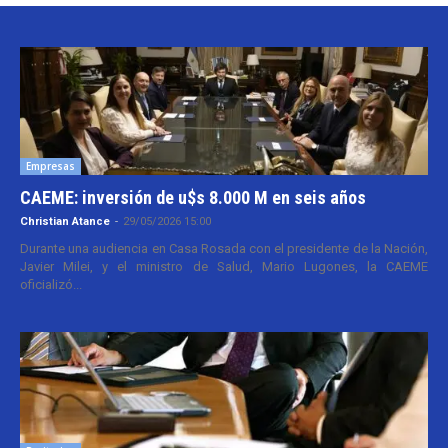
Empresas
CAEME: inversión de u$s 8.000 M en seis años
Christian Atance
-
29/05/2026 15:00
Durante una audiencia en Casa Rosada con el presidente de la Nación,
Javier Milei, y el ministro de Salud, Mario Lugones, la CAEME
oficializó...