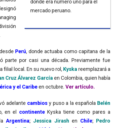
donde era número uno para el
 designó
mercado peruano.
naging
ivisión
.
i desde
Perú
, donde actuaba como capitana de la
mó parte por casi una década. Previamente fue
a filial local. En su nuevo rol,
Kyska
reemplazará a
n Cruz Álvarez García
en Colombia, quien había
rica y el Caribe
en octubre.
Ver artículo.
evó adelante
cambios
y puso a la española
Belén
o, en el
continente
Kyska tiene como pares a
la
Argentina
;
Jessica Jirash
en
Chile
;
Pedro