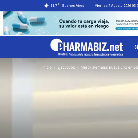
C
11.7
Buenos Aires
Viernes 7 Agosto 2026 03:
Ph
S
Inicio
Ejecutivos
Merck alemana: nueva uno en E