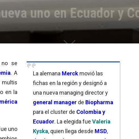
ueva uno en Ecuador y C
no se
emia
. A
La alemana
Merck
movió las
 multis
fichas en la región y designó a
o en la
una nueva managing director y
mérica
general manager
de
Biopharma
para el cluster de
Colombia y
Ecuador
. La elegida fue
Valeria
ue uno
Kyska
, quien llega desde
MSD
,
ambios