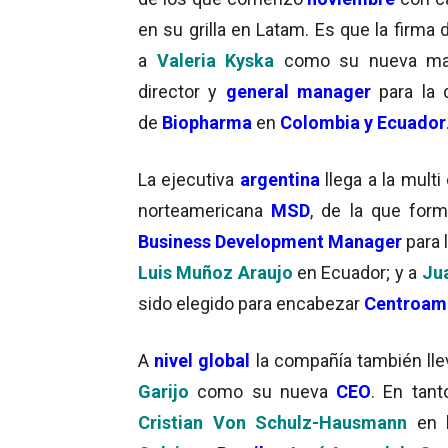
en su grilla en Latam. Es que la firma
a
Valeria Kyska
como su nueva ma
director y
general manager
para la d
de
Biopharma
en
Colombia y Ecuador
La ejecutiva
argentina
llega a la mult
norteamericana
MSD
, de la que for
Business Development Manager
para l
Luis Muñoz Araujo
en Ecuador; y a
Jua
sido elegido para encabezar
Centroamé
A
nivel global
la compañía también ll
Garijo
como su nueva
CEO
. En tant
Cristian Von Schulz-Hausmann
en 