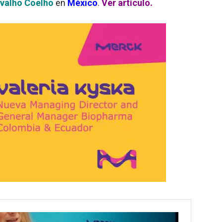
valho Coelho
en
México
.
Ver artículo.