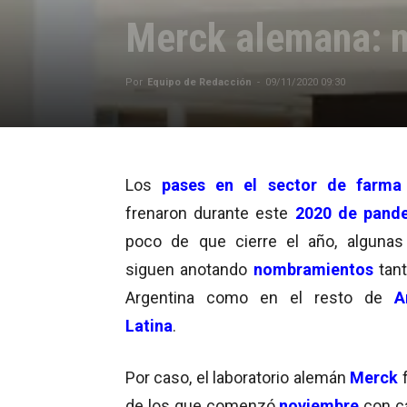
Merck alemana: n
Por
Equipo de Redacción
-
09/11/2020 09:30
Los
pases en el sector de farma
frenaron durante este
2020 de pand
poco de que cierre el año, algunas
siguen anotando
nombramientos
tant
Argentina como en el resto de
A
Latina
.
Por caso, el laboratorio alemán
Merck
f
de los que comenzó
noviembre
con c