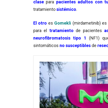
clase
para
pacientes adultos con 
tratamiento
sistémico
.
El otro
es
Gomekli
(mirdametinib) es
para el
tratamiento
de pacientes
a
neurofibromatosis tipo 1
(NF1) q
sintomáticos
no susceptibles
de
rese