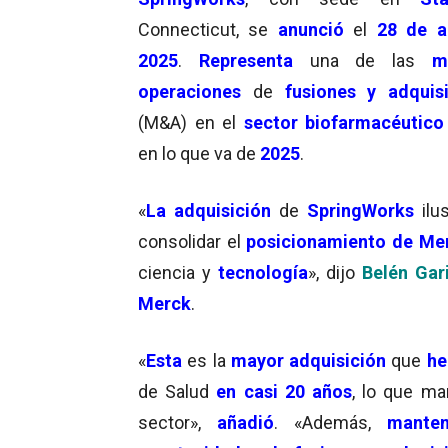
Connecticut, se
anunció
el
28 de a
2025
.
Representa
una de las
ma
operaciones
de
fusiones y adquis
(M&A) en el
sector biofarmacéutico
en lo que va de
2025
.
«
La adquisición
de
SpringWorks
ilu
consolidar el
posicionamiento de M
ciencia y
tecnología
», dijo
Belén Gar
Merck
.
«
Esta
es la
mayor adquisición
que
he
de Salud
en casi 20 años
, lo que m
sector»,
añadió
. «Además,
mante