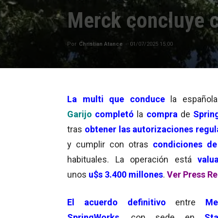
Merck concluye 
Por
Christian Atance
-
01/07/2025 15:00
La multi que conduce
la español
Garijo
completó
la
compra
de
Sprin
tras
obtener las autorizaciones
regul
y cumplir con otras
condiciones de 
habituales. La operación está
valu
unos
u$s 3.400 millones
.
Ver Press Re
El acuerdo definitivo
entre
Mer
SpringWorks
, con sede en
St