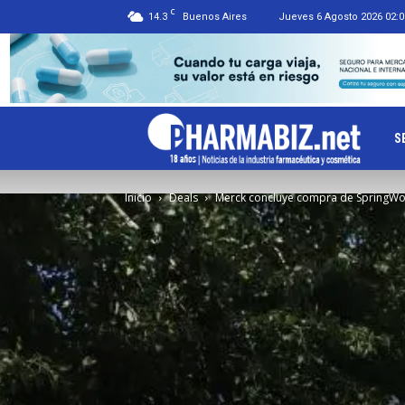
C
14.3
Buenos Aires
Jueves 6 Agosto 2026 02:0
Ph
S
Inicio
Deals
Merck concluye compra de SpringWo