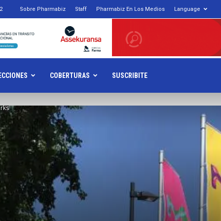
2
Sobre Pharmabiz
Staff
Pharmabiz En Los Medios
Language
armabiz.NET
ECCIONES
COBERTURAS
SUSCRIBITE
rks