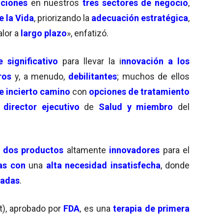
iciones
en nuestros
tres sectores de negocio
,
e la Vida
, priorizando la
adecuación estratégica
,
alor a
largo plazo
», enfatizó.
 significativo
para llevar la i
nnovación a los
ros
y, a menudo,
debilitantes
; muchos de ellos
e incierto camino
con
opciones de tratamiento
director ejecutivo
de
Salud y miembro
del
dos productos
altamente
innovadores
para el
as con
una
alta necesidad insatisfecha
, donde
tadas
.
t), aprobado por
FDA
, es una
terapia de primera