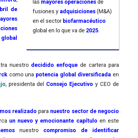
las
mayores operaciones
de
bril de
fusiones y
adquisiciones
(M&A)
yores
en el sector
biofarmacéutico
iciones
global en lo que va de
2025
.
 global
stra nuestro
decidido enfoque
de cartera para
erck
como una
potencia global diversificada
en
ijo
, presidenta del
Consejo Ejecutivo
y CEO de
mos realizado
para
nuestro sector de negocio
arca
un nuevo y emocionante capítulo
en este
nemos
nuestro
compromiso de identificar