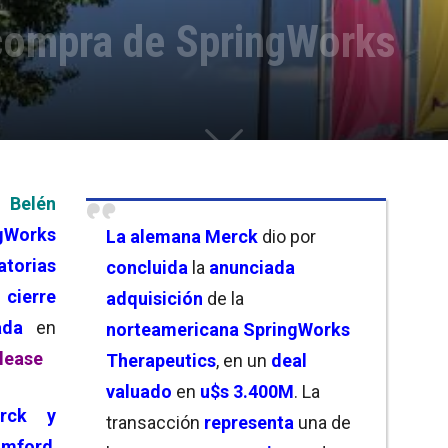
compra de SpringWorks
a
Belén
gWorks
La alemana Merck
dio por
atorias
concluida
la
anunciada
cierre
adquisición
de la
ada
en
norteamericana SpringWorks
lease
Therapeutics
, en un
deal
valuado
en
u$s 3.400M
. La
ck y
transacción
representa
una de
amford
,