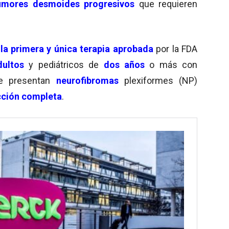
tumores desmoides
progresivos
que requieren
la primera y única terapia aprobada
por la FDA
dultos
y pediátricos de
dos años
o más con
ue presentan
neurofibromas
plexiformes (NP)
cción completa
.