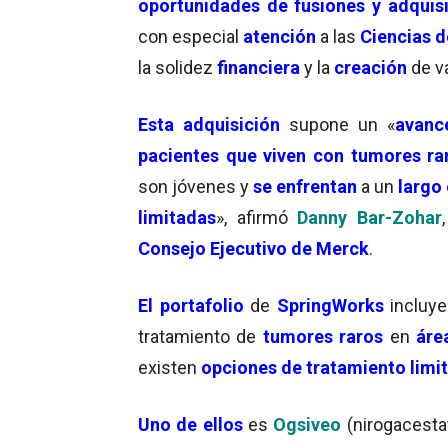
oportunidades de fusiones y adquis
con especial
atención
a las
Ciencias d
la solidez
financiera
y la
creación
de v
Esta adquisición
supone un «
avance
pacientes que viven con tumores ra
son jóvenes y
se enfrentan
a un
largo 
limitadas
», afirmó
Danny Bar-Zohar
,
Consejo Ejecutivo de Merck
.
El portafolio
de
SpringWorks
incluye
tratamiento de
tumores raros
en
áre
existen
opciones de tratamiento limi
Uno de ellos
es
Ogsiveo
(nirogacesta