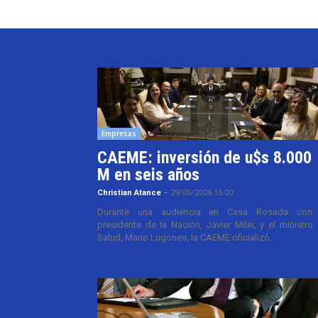
Empresas
CAEME: inversión de u$s 8.000
M en seis años
Christian Atance
-
29/05/2026 15:00
Durante una audiencia en Casa Rosada con 
presidente de la Nación, Javier Milei, y el ministro
Salud, Mario Lugones, la CAEME oficializó...