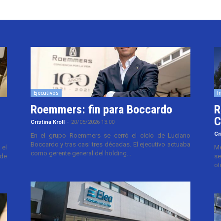
Ejecutivos
I
Roemmers: fin para Boccardo
R
C
Cristina Kroll
-
20/05/2026 13:00
Cr
En el grupo Roemmers se cerró el ciclo de Luciano
Boccardo y tras casi tres décadas. El ejecutivo actuaba
el
Me
como gerente general del holding...
 de
se
ot