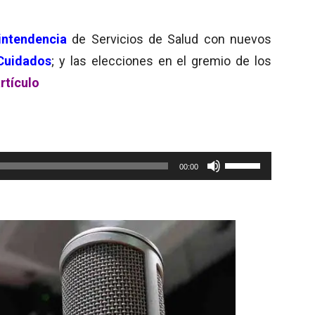
intendencia
de Servicios de Salud con nuevos
Cuidados
; y las elecciones en el gremio de los
rtículo
Utiliza
00:00
las
teclas
de
flecha
arriba/abajo
para
aumentar
o