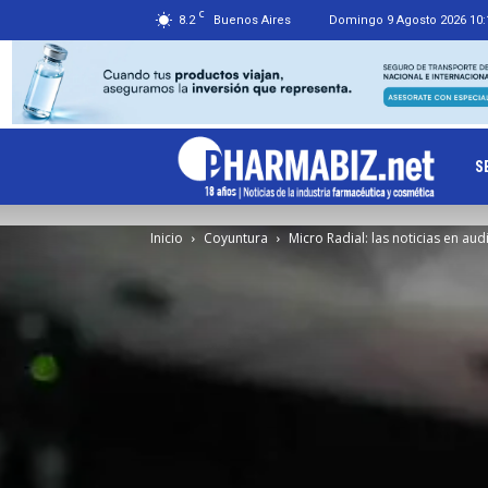
C
8.2
Buenos Aires
Domingo 9 Agosto 2026 10:
Ph
S
Inicio
Coyuntura
Micro Radial: las noticias en aud