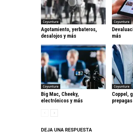
Coyuntura
Coyuntura
Agotamiento, yerbateros,
Devaluaci
desalojos y más
más
Coyuntura
Coyuntura
Big Mac, Cheeky,
Coppel, gr
electrónicos y más
prepagas
DEJA UNA RESPUESTA