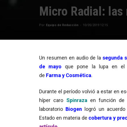
Micro Radial: las
Por
Equipo de Redacción
-
10/05/2019 12:15
Un resumen en audio de la
segunda 
de mayo
que pone la lupa en el 
de
Farma y Cosmética
.
Durante el período volvió a estar en e
híper caro
Spinraza
en función de
laboratorio
Biogen
logró un acuerdo
Estado en materia de
cobertura
y pre
artículo