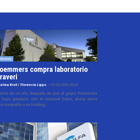
nformes
oemmers compra laboratorio
raveri
istina Kroll / Florencia Lippo
-
05/05/2026 20:00
nos de un año después de que el grupo Roemmers
 haya quedado con el nacional Sidus, ahora suma
ra compañía a su holding....