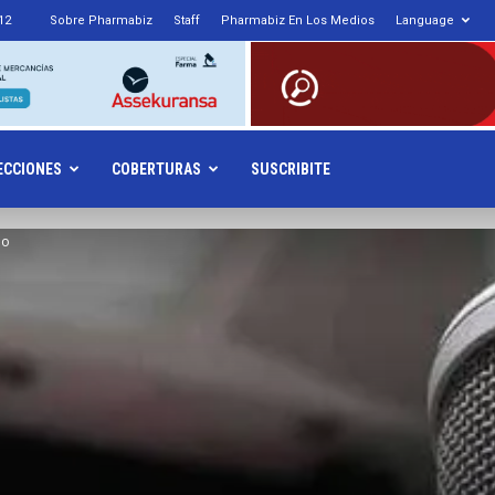
12
Sobre Pharmabiz
Staff
Pharmabiz En Los Medios
Language
armabiz.NET
ECCIONES
COBERTURAS
SUSCRIBITE
io