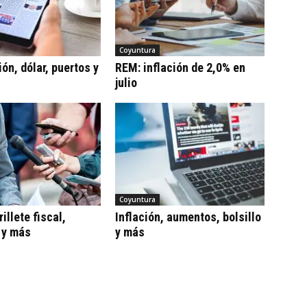
Coyuntura
ón, dólar, puertos y
REM: inflación de 2,0% en
julio
Coyuntura
illete fiscal,
Inflación, aumentos, bolsillo
 y más
y más