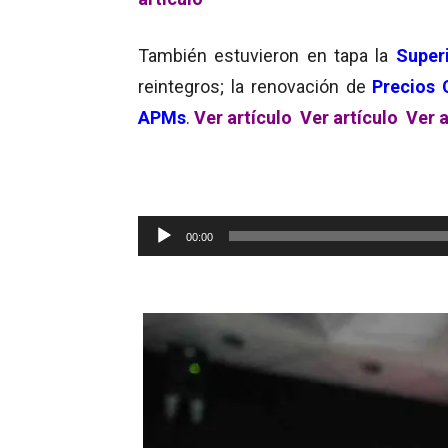
También estuvieron en tapa la
Super
reintegros; la renovación de
Precios 
APMs
.
Ver artículo
Ver artículo
Ver a
Reproductor
00:00
de
audio