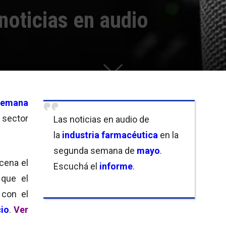
 noticias en audio
semana
sector
Las noticias en audio de
la
industria farmacéutica
en la
segunda semana de
mayo
.
scena el
Escuchá el
informe
.
 que el
 con el
cio
.
Ver