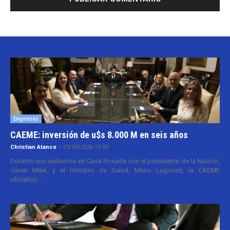
Empresas
CAEME: inversión de u$s 8.000 M en seis años
Christian Atance
-
29/05/2026 15:00
Durante una audiencia en Casa Rosada con el presidente de la Nación,
Javier Milei, y el ministro de Salud, Mario Lugones, la CAEME
oficializó...