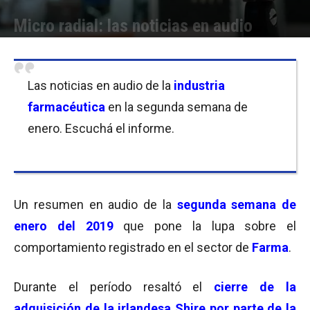
Micro radial: las noticias en audio
Por
Equipo de Redacción
-
11/01/2019 12:15
Las noticias en audio de la
industria
farmacéutica
en la segunda semana de
enero. Escuchá el informe.
Un resumen en audio de la
segunda
sem
ana de
enero del 2019
que pone la lupa sobre el
comportamiento registrado en el sector de
Farma
.
Durante el período resaltó el
cierre de la
adquisición de la irlandesa Shire por parte de la