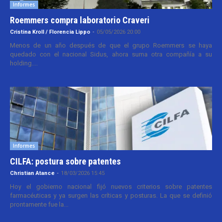
Informes
Roemmers compra laboratorio Craveri
Cristina Kroll / Florencia Lippo
-
05/05/2026 20:00
Menos de un año después de que el grupo Roemmers se haya
quedado con el nacional Sidus, ahora suma otra compañía a su
holding....
Informes
CILFA: postura sobre patentes
Christian Atance
-
18/03/2026 15:45
Hoy el gobierno nacional fijó nuevos criterios sobre patentes
farmacéuticas y ya surgen las críticas y posturas. La que se definió
prontamente fue la...