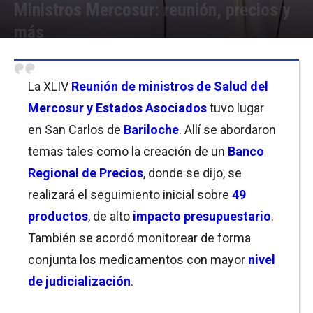
Ministros Mercosur: reunión, precios y
más
Por
Equipo de Redacción
-
24/06/2019 09:30
La XLIV
Reunión de ministros de Salud del
Mercosur y Estados Asociados
tuvo lugar
en San Carlos de
Bariloche
. Allí se abordaron
temas tales como la creación de un
Banco
Regional de Precios
, donde se dijo, se
realizará el seguimiento inicial sobre
49
productos
, de alto
impacto presupuestario
.
También se acordó monitorear de forma
conjunta los medicamentos con mayor
nivel
de judicialización
.