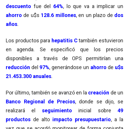
descuento
fue del
64%
, lo que va a implicar un
ahorro
de u$s
128.6 millones
, en un plazo de
dos
años
.
Los productos para
hepatitis C
también estuvieron
en agenda. Se especificó que los precios
disponibles a través de OPS permitirían una
reducción
del
97%
, generándose un
ahorro
de
u$s
21.453.300
anuales
.
Por último, también se avanzó en la
creación
de un
Banco Regional de Precios
, donde se dijo, se
realizará el
seguimiento
inicial sobre
49
productos
de alto
impacto presupuestario
, a la
vez que se acordó monitorear de forma conjunta