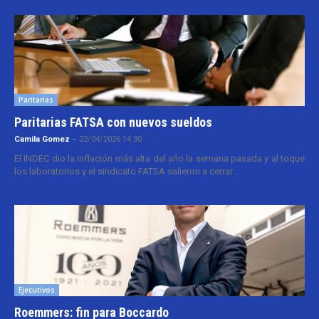
Paritarias
Paritarias FATSA con nuevos sueldos
Camila Gomez
-
22/04/2026 14:30
El INDEC dio la inflación más alta del año la semana pasada y al toque
los laboratorios y el sindicato FATSA salieron a cerrar...
Ejecutivos
Roemmers: fin para Boccardo