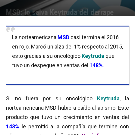
MSD: lo salva Keytruda del derrape
Por
Florencia Costas
-
03/02/2017 09:00
La norteamericana
MSD
casi termina el 2016
en rojo. Marcó un alza del 1% respecto al 2015,
esto gracias a su oncológico
Keytruda
que
tuvo un despegue en ventas del
148%
.
Si no fuera por su oncológico
Keytruda
, la
norteamericana MSD hubiera caído al abismo. Este
producto que tuvo un crecimiento en ventas del
148%
le permitió a la compañía que termine con