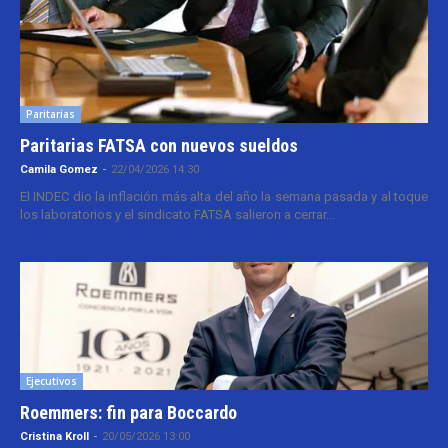
Paritarias
Paritarias FATSA con nuevos sueldos
Camila Gomez
-
22/04/2026 14:30
El INDEC dio la inflación más alta del año la semana pasada y al toque
los laboratorios y el sindicato FATSA salieron a cerrar...
Ejecutivos
Roemmers: fin para Boccardo
Cristina Kroll
-
20/05/2026 13:00