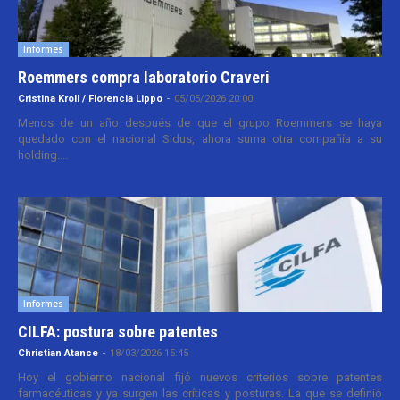
Informes
Roemmers compra laboratorio Craveri
Cristina Kroll / Florencia Lippo
-
05/05/2026 20:00
Menos de un año después de que el grupo Roemmers se haya
quedado con el nacional Sidus, ahora suma otra compañía a su
holding....
Informes
CILFA: postura sobre patentes
Christian Atance
-
18/03/2026 15:45
Hoy el gobierno nacional fijó nuevos criterios sobre patentes
farmacéuticas y ya surgen las críticas y posturas. La que se definió