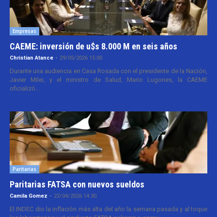
Empresas
CAEME: inversión de u$s 8.000 M en seis años
Christian Atance
-
29/05/2026 15:00
Durante una audiencia en Casa Rosada con el presidente de la Nación,
Javier Milei, y el ministro de Salud, Mario Lugones, la CAEME
oficializó...
Paritarias
Paritarias FATSA con nuevos sueldos
Camila Gomez
-
22/04/2026 14:30
El INDEC dio la inflación más alta del año la semana pasada y al toque