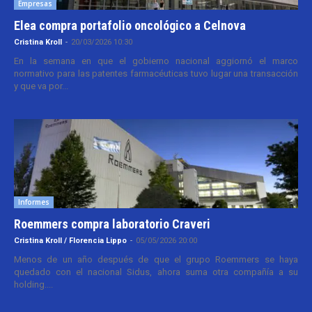
Empresas
Elea compra portafolio oncológico a Celnova
Cristina Kroll
-
20/03/2026 10:30
En la semana en que el gobierno nacional aggiornó el marco
normativo para las patentes farmacéuticas tuvo lugar una transacción
y que va por...
Informes
Roemmers compra laboratorio Craveri
Cristina Kroll / Florencia Lippo
-
05/05/2026 20:00
Menos de un año después de que el grupo Roemmers se haya
quedado con el nacional Sidus, ahora suma otra compañía a su
holding....