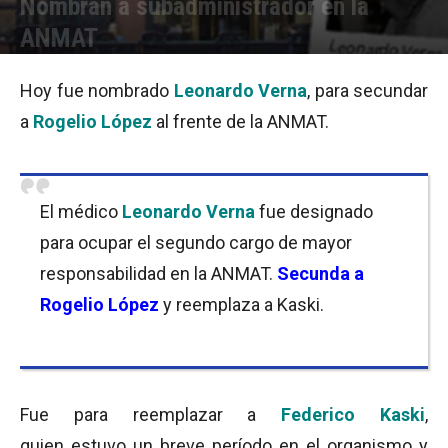
Nombran a subadministrador en la
ANMAT
Por
Pamela Aguirre Leonetti
-
24/07/2015 09:20
Hoy fue nombrado
Leonardo
Verna
, para secundar
a
Rogelio López
al frente de la ANMAT.
El médico
Leonardo Verna
fue designado
para ocupar el segundo cargo de mayor
responsabilidad en la ANMAT.
Secunda a
Rogelio López
y reemplaza a Kaski.
Fue para reemplazar a
Federico Kaski
,
quien estuvo un breve período en el organismo y