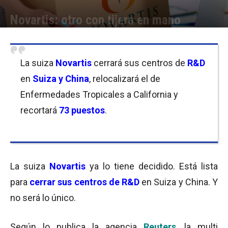
Novartis: otro con tijera en mano
Por
Equipo de Redacción
-
05/10/2016 09:30
La suiza
Novartis
cerrará sus centros de
R&D
en
Suiza y China
, relocalizará el de
Enfermedades Tropicales a California y
recortará
73 puestos
.
La suiza
Novartis
ya lo tiene decidido. Está lista
para
cerrar sus centros de R&D
en Suiza y China. Y
no será lo único.
Según lo publica la agencia
Reuters
, la multi