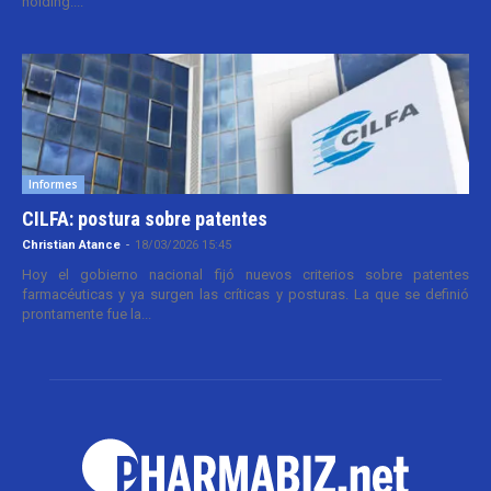
holding....
Informes
CILFA: postura sobre patentes
Christian Atance
-
18/03/2026 15:45
Hoy el gobierno nacional fijó nuevos criterios sobre patentes
farmacéuticas y ya surgen las críticas y posturas. La que se definió
prontamente fue la...