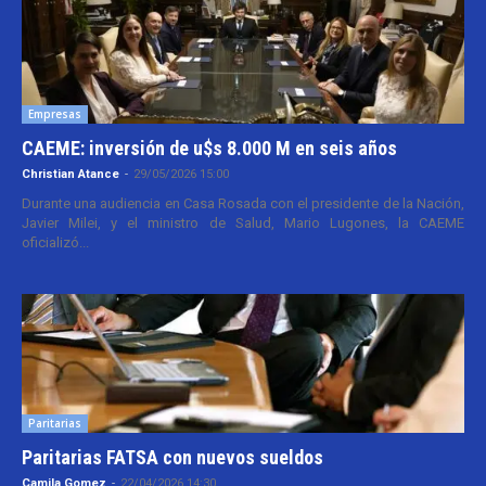
Empresas
CAEME: inversión de u$s 8.000 M en seis años
Christian Atance
-
29/05/2026 15:00
Durante una audiencia en Casa Rosada con el presidente de la Nación,
Javier Milei, y el ministro de Salud, Mario Lugones, la CAEME
oficializó...
Paritarias
Paritarias FATSA con nuevos sueldos
Camila Gomez
-
22/04/2026 14:30