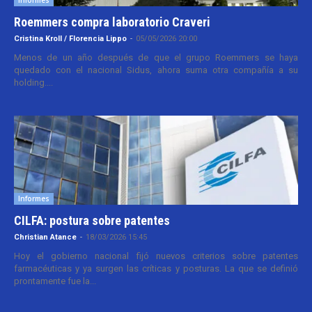
Roemmers compra laboratorio Craveri
Cristina Kroll / Florencia Lippo
-
05/05/2026 20:00
Menos de un año después de que el grupo Roemmers se haya
quedado con el nacional Sidus, ahora suma otra compañía a su
holding....
Informes
CILFA: postura sobre patentes
Christian Atance
-
18/03/2026 15:45
Hoy el gobierno nacional fijó nuevos criterios sobre patentes
farmacéuticas y ya surgen las críticas y posturas. La que se definió
prontamente fue la...