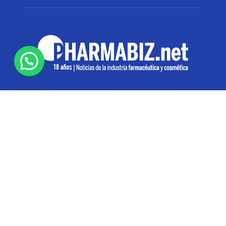
SOBRE NOSOTROS
Pharmabiz es un diario especializado en el quehacer
de la industria farmacéutica y cosmética. Investiga y
analiza noticias desde la Ciudad de Buenos Aires para
toda la región
Contáctanos:
info@pharmabiz.net
SEGUINOS