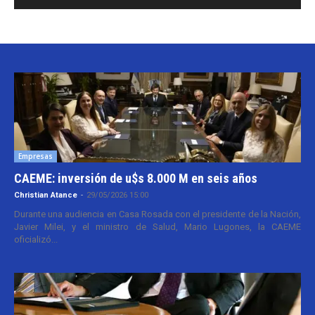
Empresas
CAEME: inversión de u$s 8.000 M en seis años
Christian Atance
-
29/05/2026 15:00
Durante una audiencia en Casa Rosada con el presidente de la Nación,
Javier Milei, y el ministro de Salud, Mario Lugones, la CAEME
oficializó...