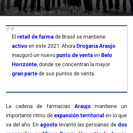
Nueva Araujo en Belo Horizonte
Por
Florencia Lippo
-
29/09/2021 09:30
El
retail de farma
de Brasil se mantiene
activo
en este 2021. Ahora
Drogaria Araujo
inauguró un nuevo
punto de venta
en
Belo
Horizonte
, donde se concentran la mayor
gran parte
de sus puntos de venta.
La cadena de farmacias
Araujo
mantiene un
importante ritmo de
expansión territorial
en lo que
va del año. En
agosto
levantó las persianas de
dos