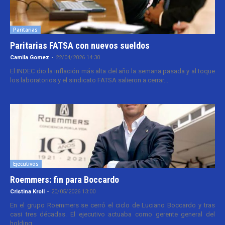
Paritarias
Paritarias FATSA con nuevos sueldos
Camila Gomez
-
22/04/2026 14:30
El INDEC dio la inflación más alta del año la semana pasada y al toque
los laboratorios y el sindicato FATSA salieron a cerrar...
Ejecutivos
Roemmers: fin para Boccardo
Cristina Kroll
-
20/05/2026 13:00
En el grupo Roemmers se cerró el ciclo de Luciano Boccardo y tras
casi tres décadas. El ejecutivo actuaba como gerente general del
holding...