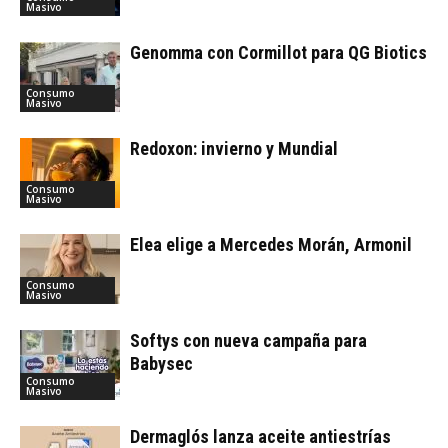
Masivo
Genomma con Cormillot para QG Biotics
Consumo
Masivo
Redoxon: invierno y Mundial
Consumo
Masivo
Elea elige a Mercedes Morán, Armonil
Consumo
Masivo
Softys con nueva campaña para
Babysec
Consumo
Masivo
Dermaglós lanza aceite antiestrías