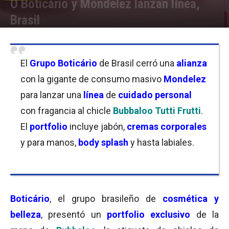
O Boticário y Mondelez lanzan línea,
Brasil
Por
Florencia Lippo
-
13/10/2021 07:30
El
Grupo
Boticário
de Brasil cerró una
alianza
con la gigante de consumo masivo
Mondelez
para lanzar una
línea
de
cuidado personal
con fragancia al chicle
Bubbaloo Tutti Frutti
.
El
portfolio
incluye jabón,
cremas corporales
y para manos,
body splash
y hasta labiales.
Boticário
, el grupo brasileño de
cosmética y
belleza
, presentó un
portfolio exclusivo
de la