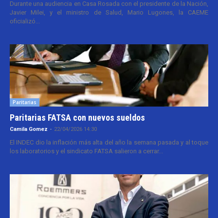
Durante una audiencia en Casa Rosada con el presidente de la Nación,
Javier Milei, y el ministro de Salud, Mario Lugones, la CAEME
oficializó...
Paritarias
Paritarias FATSA con nuevos sueldos
Camila Gomez
-
22/04/2026 14:30
El INDEC dio la inflación más alta del año la semana pasada y al toque
los laboratorios y el sindicato FATSA salieron a cerrar...