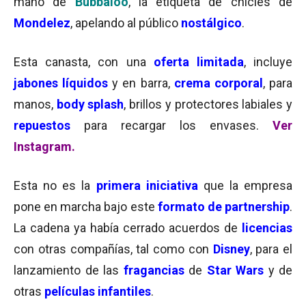
mano de
Bubbaloo
, la etiqueta de chicles de
Mondelez
, apelando al público
nostálgico
.
Esta canasta, con una
oferta limitada
, incluye
jabones líquidos
y en barra,
crema corporal
, para
manos,
body splash
, brillos y protectores labiales y
repuestos
para recargar los envases.
Ver
Instagram.
Esta no es la
primera iniciativa
que la empresa
pone en marcha bajo este
f
ormato de partnership
.
La cadena ya había cerrado acuerdos de
licencias
con otras compañías, tal como con
Disney
, para el
lanzamiento de las
fragancias
de
Star Wars
y de
otras
películas infantiles
.