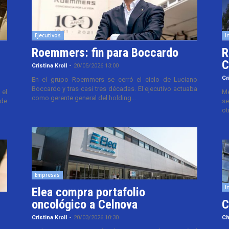
Ejecutivos
I
Roemmers: fin para Boccardo
R
C
Cristina Kroll
-
20/05/2026 13:00
Cr
En el grupo Roemmers se cerró el ciclo de Luciano
Boccardo y tras casi tres décadas. El ejecutivo actuaba
el
Me
como gerente general del holding...
 de
se
ot
Empresas
I
Elea compra portafolio
oncológico a Celnova
C
Cristina Kroll
-
20/03/2026 10:30
Ch