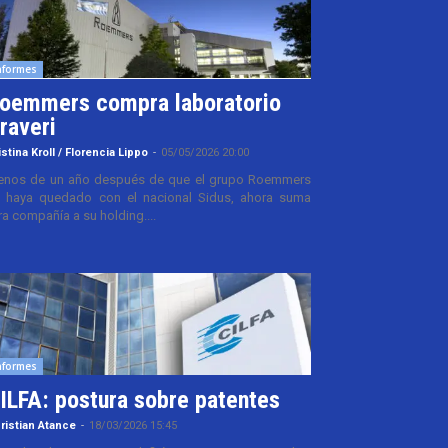
nformes
oemmers compra laboratorio
raveri
istina Kroll / Florencia Lippo
-
05/05/2026 20:00
nos de un año después de que el grupo Roemmers
 haya quedado con el nacional Sidus, ahora suma
ra compañía a su holding....
nformes
ILFA: postura sobre patentes
ristian Atance
-
18/03/2026 15:45