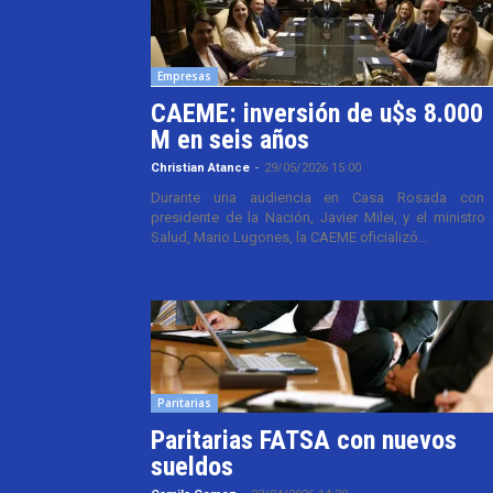
Empresas
CAEME: inversión de u$s 8.000
M en seis años
Christian Atance
-
29/05/2026 15:00
Durante una audiencia en Casa Rosada con 
presidente de la Nación, Javier Milei, y el ministro
Salud, Mario Lugones, la CAEME oficializó...
Paritarias
Paritarias FATSA con nuevos
sueldos