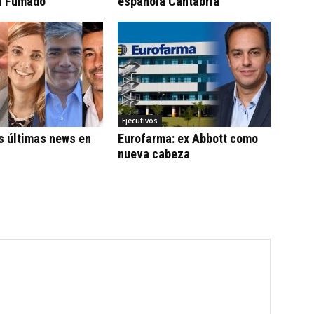
n Fumadó
española Cantabria
Ejecutivos
s últimas news en
Eurofarma: ex Abbott como
nueva cabeza