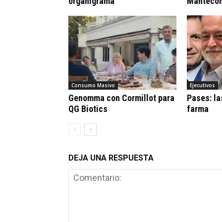
organigrama
Mantecó
Consumo Masivo
Ejecutivos
Genomma con Cormillot para
Pases: la
QG Biotics
farma
DEJA UNA RESPUESTA