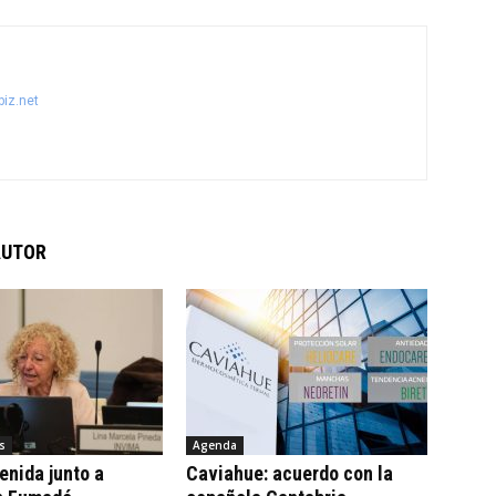
iz.net
AUTOR
s
Agenda
tenida junto a
Caviahue: acuerdo con la