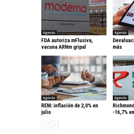
Agenda
Agenda
FDA autoriza mFlusiva,
Devaluaci
vacuna ARNm gripal
más
Agenda
Agenda
REM: inflación de 2,0% en
Richmond
julio
-16,7% e