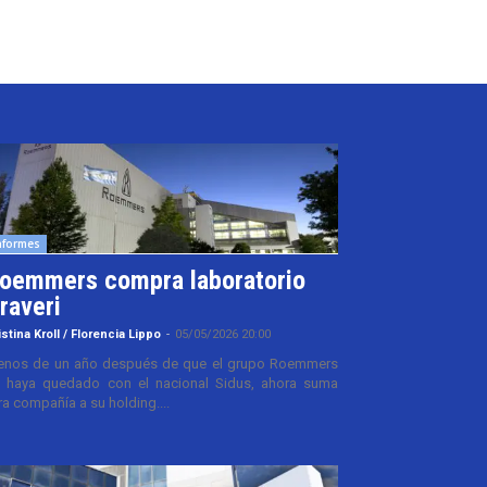
nformes
oemmers compra laboratorio
raveri
istina Kroll / Florencia Lippo
-
05/05/2026 20:00
nos de un año después de que el grupo Roemmers
 haya quedado con el nacional Sidus, ahora suma
ra compañía a su holding....