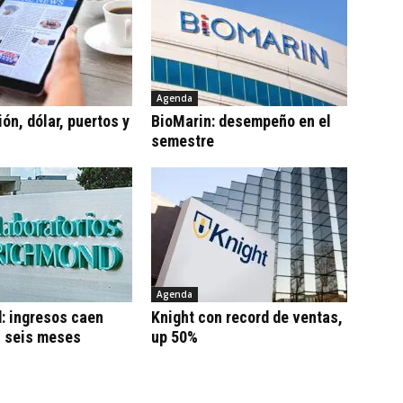
Agenda
ón, dólar, puertos y
BioMarin: desempeño en el
semestre
Agenda
: ingresos caen
Knight con record de ventas,
n seis meses
up 50%