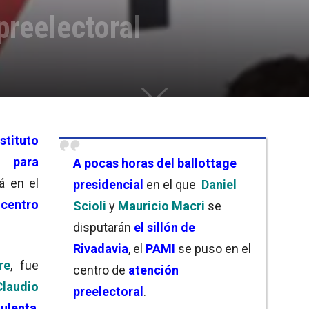
preelectoral
nstituto
s para
A pocas horas del ballottag
e
á en el
presidencial
en el que
Daniel
l
centro
Scioli
y
Mauricio Macri
se
disputarán
el sillón de
Rivadavia
, el
PAMI
se puso en el
re
, fue
centro de
atención
Claudio
preelectoral
.
ulenta
,