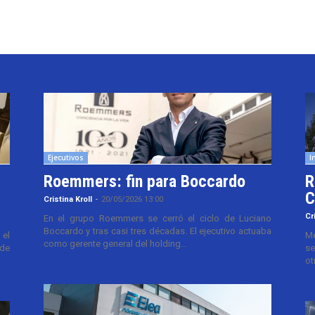
Ejecutivos
I
Roemmers: fin para Boccardo
R
C
Cristina Kroll
-
20/05/2026 13:00
Cr
En el grupo Roemmers se cerró el ciclo de Luciano
Boccardo y tras casi tres décadas. El ejecutivo actuaba
el
Me
como gerente general del holding...
 de
se
ot