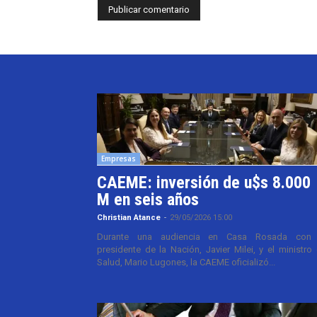
Empresas
CAEME: inversión de u$s 8.000
M en seis años
Christian Atance
-
29/05/2026 15:00
Durante una audiencia en Casa Rosada con 
presidente de la Nación, Javier Milei, y el ministro
Salud, Mario Lugones, la CAEME oficializó...