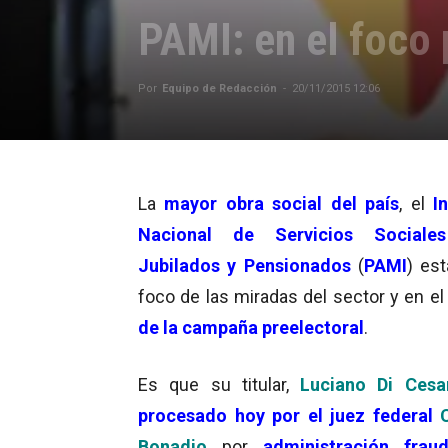
PAMI: en el foco 
Por
Equipo de Redacción
-
20/11/2015 12:06
La
mayor obra social del país
, el
I
Nacional de Servicios Sociale
Jubilados y Pensionados
(
PA
MI
) est
foco de las miradas del sector y en e
de la campaña preelectoral
.
Es que su titular,
Luciano Di Cesa
procesado hoy por el juez federal
Bonadio
por
administración fraud