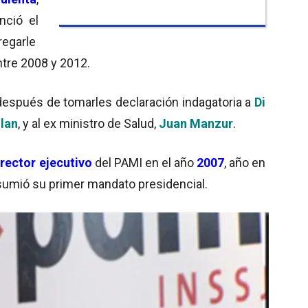
nció el
tregarle
ntre 2008 y 2012.
después de tomarles declaración indagatoria a
Di
llan
, y al ex ministro de Salud,
Juan Manzur
.
irector ejecutivo
del PAMI en el año
200
7
, año en
sumió su primer mandato presidencial.