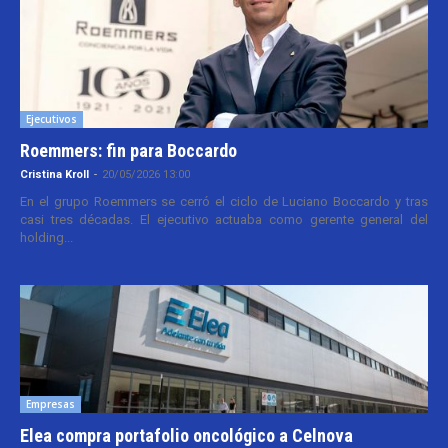
Ejecutivos
Roemmers: fin para Boccardo
Cristina Kroll
-
20/05/2026 13:00
En el grupo Roemmers se cerró el ciclo de Luciano Boccardo y tras
casi tres décadas. El ejecutivo actuaba como gerente general del
holding...
Empresas
Elea compra portafolio oncológico a Celnova