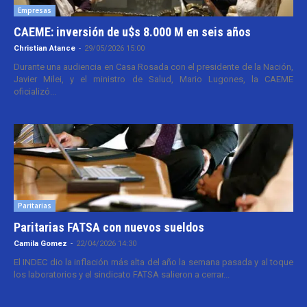
Empresas
CAEME: inversión de u$s 8.000 M en seis años
Christian Atance
-
29/05/2026 15:00
Durante una audiencia en Casa Rosada con el presidente de la Nación,
Javier Milei, y el ministro de Salud, Mario Lugones, la CAEME
oficializó...
Paritarias
Paritarias FATSA con nuevos sueldos
Camila Gomez
-
22/04/2026 14:30
El INDEC dio la inflación más alta del año la semana pasada y al toque
los laboratorios y el sindicato FATSA salieron a cerrar...