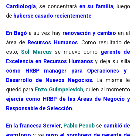
Cardiología
, se concentrará
en su familia
, luego
de
haberse casado recientemente
.
En Bagó
a su vez hay
renovación y cambio
en el
área de
Recursos Humanos
. Como resultado de
esto,
Sol Marcus
se mueve como
gerente de
Excelencia en Recursos Humanos
y deja su silla
como HRBP manager para Operaciones y
Desarrollo de Nuevos Negocios
. La misma le
quedó para
Enzo Guimpelevich
, quien al momento
ejercía como HRBP de las Áreas de Negocio y
Responsable de Selección
.
En la francesa Servier
,
Pablo Pecob
se
cambió de
escritorio
y se
puso el sombrero de gerente de