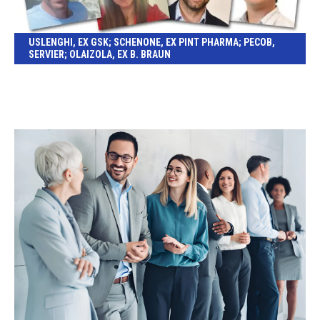
USLENGHI, EX GSK; SCHENONE, EX PINT PHARMA; PECOB,
SERVIER; OLAIZOLA, EX B. BRAUN