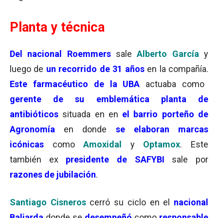
Planta y técnica
Del nacional Roemmers
sale
Alberto García
y
luego de
un recorrido de 31 años
en la compañía.
Este farmacéutico de la UBA
actuaba como
gerente de su emblemática planta de
antibióticos
situada en en
el barrio porteño de
Agronomía
en donde
se elaboran marcas
icónicas
como
Amoxidal
y
Optamox
. Este
también ex
presidente de SAFYBI
sale por
razones de jubilación
.
Santiago Cisneros
cerró su ciclo en el
nacional
Baliarda
donde se
desempeñó
como
responsable