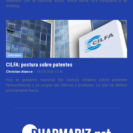
quedado con el nacional Sidus, ahora suma otra compañía a su
holding....
Informes
CILFA: postura sobre patentes
Christian Atance
-
18/03/2026 15:45
Hoy el gobierno nacional fijó nuevos criterios sobre patentes
farmacéuticas y ya surgen las críticas y posturas. La que se definió
prontamente fue la...