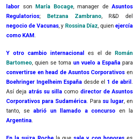
labor
son
María Bocage
, manager de
Asuntos
Regulatorios
;
Betzana Zambrano
, R&D del
negocio de Vacunas
, y
Rossina Díaz
, quien
ejercía
como KAM
.
Y otro cambio internacional
es el de
Román
Bartomeo
, quien se toma
un vuelo a España
para
convertirse en head de Asuntos Corporativos
en
Boehringer
Ingelheim España
desde el
1 de abril
.
Así deja
atrás su silla
como
director de Asuntos
Corporativos para Sudamérica
. Para
su lugar
, en
tanto, se
abrió un llamado a concurso
en la
Argentina
.
En la suiza Roche
la que
sale y con honores
es