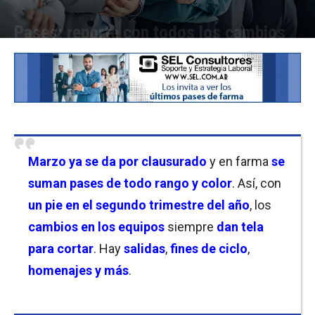
Pases: reporte con todos los cambios
Por
Cristina Kroll
-
28/03/2025 15:30
Marzo ya se da por clausurado
y en farma
se
suman pases de todo rango y color
. Así, con
un pie en el segundo trimestre del año
, los
cambios en los equipos
siempre
dan tela
para cortar
. Hay
salidas
,
fines de ciclo
,
homenajes y más
.