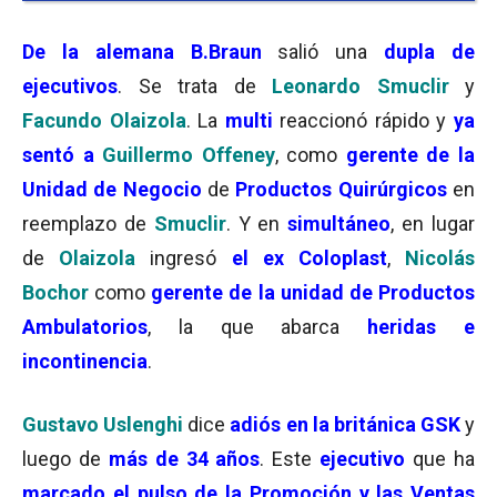
De la alemana B.Braun
salió una
dupla de
ejecutivos
. Se trata de
Leonardo Smuclir
y
Facundo Olaizola
. La
multi
reaccionó rápido y
ya
sentó a
Guillermo Offeney
, como
gerente de la
Unidad de Negocio
de
Productos Quirúrgicos
en
reemplazo de
Smuclir
. Y en
simultáneo
, en lugar
de
Olaizola
ingresó
el ex Coloplast
,
Nicolás
Bochor
como
gerente de la unidad de Productos
Ambulatorios
, la que abarca
heridas e
incontinencia
.
Gustavo Uslenghi
dice
adiós en la británica GSK
y
luego de
más de 34 años
. Este
ejecutivo
que ha
marcado el pulso de la Promoción y las Ventas