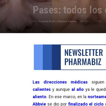
Pases: todos los 
Por
Cristina Kroll y Martina Pawlak
-
05/12/2025 17:00
Las direcciones médicas
sigue
calientes
y aunque
al año
ya le que
aliento
. En ese marco, en la
norteame
Abbvie
se dio por
finalizado el ciclo