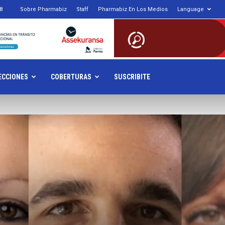
8
Sobre Pharmabiz
Staff
Pharmabiz En Los Medios
Language
armabiz.NET
ECCIONES
COBERTURAS
SUSCRIBITE