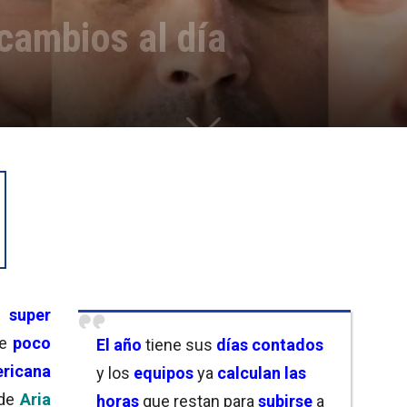
cambios al día
n
super
de
poco
El año
tiene sus
días contados
ricana
y los
equipos
ya
calculan las
de
Aria
horas
que restan para
subirse
a