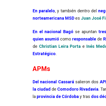
En paralelo
, y también dentro del
neg
norteamericana MSD
es
Juan José Fi
En el nacional Bagó
se apuntan
tre
quien asumió
como
responsable
de
R
de
Christian Leira Porta
e
Inés Med
Estratégico
.
APMs
Del nacional Cassará
salieron dos
AP
la ciudad
de
Comodoro Rivadavia
. T
la
provincia de Córdoba
y tras
dos dé