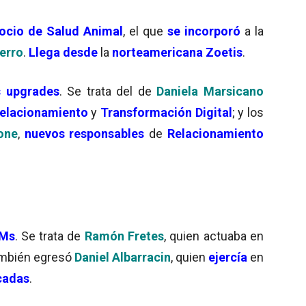
ocio de Salud Animal
, el que
se incorporó
a la
erro
.
Llega desde
la
norteamericana Zoetis
.
s upgrades
. Se trata del de
Daniela Marsicano
elacionamiento
y
Transformación Digital
; y los
one
,
nuevos responsables
de
Relacionamiento
Ms
. Se trata de
Ramón Fretes
, quien actuaba en
ambién egresó
Daniel Albarracin
, quien
ejercía
en
cadas
.