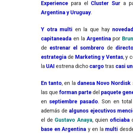
Experience
para el
Cluster Sur
a pa
Argentina y Uruguay
.
Y otra multi
en la que hay
noveda
capitaneada
en la
Argentina
por
Bru
de
estrenar el sombrero
de
direct
estrategia
de
Marketing y Ventas
, y 
la
UAI
estrena dicho
cargo
tras
casi u
En tanto
, en la
danesa Novo Nordisk
las que
forman parte
del
paquete gene
en
septiembre pasado
. Son en tota
además de
algunos ejecutivos menc
el de
Gustavo Anaya
, quien
oficiaba
base en Argentina
y en la
multi
desd