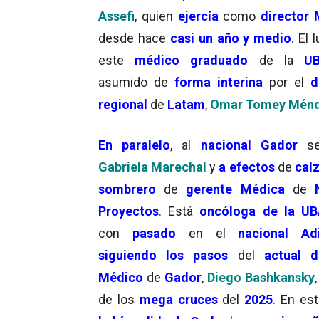
Assefi
, quien
ejercía
como
director
desde hace
casi un año y medio
. El 
este
médico graduado
de la
U
asumido de
forma interina
por el
d
regional
de
Latam
,
Omar Tomey Mén
En paralelo
, al
nacional Gador
se
Gabriela Marechal
y
a efectos
de
calz
sombrero
de
gerente Médica
de
Proyectos
. Está
oncóloga de la UB
con
pasado
en el
nacional Ad
siguiendo los pasos
del
actual d
Médico
de
Gador
,
Diego Bashkansky
de los
mega cruces
del
2025
. En es