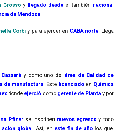
an Grosso
y
llegado desde
el también
nacional
ncia de Mendoza
.
nella Corbi
y para ejercer en
CABA norte
. Llega
Cassará
y como uno del
área de Calidad de
ra de manufactura
. Este
licenciado
en
Química
mex
donde
ejerció
como
gerente de Planta
y por
na Pfizer
se inscriben
nuevos egresos
y todo
lación global
. Así, en
este fin de año
los que