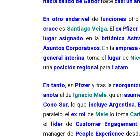
había salido de Gador
hace
casi un a
En otro andarivel
de
funciones
otro
cruce
es
Santiago Veiga
. El
ex Pfizer
lugar asignado
en la
británica Ast
Asuntos Corporativos
. En la
empresa
general interina
, toma el
lugar
de
Nic
una
posición regional
para
Latam
.
En tanto
, en
Pfizer
y tras la
reorganiz
anota
el de
Ignacio Mele
, quien
asum
Cono Sur
, lo que
incluye Argentina
,
paralelo, el
ex rol
de
Mele
lo toma
Car
el
líder
de
Customer Engagement
manager de
People Experience
desde