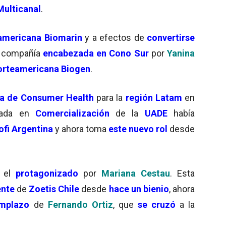
Multicanal
.
americana Biomarin
y a efectos de
convertirse
a compañía
encabezada en Cono Sur
por
Yanina
rteamericana Biogen
.
ra de Consumer Health
para la
región Latam
en
iada en
Comercialización
de la
UADE
había
fi Argentina
y ahora toma
este nuevo rol
desde
 el
protagonizado
por
Mariana Cestau
. Esta
ente
de
Zoetis Chile
desde
hace un bienio
, ahora
mplazo
de
Fernando Ortiz
, que
se cruzó
a la