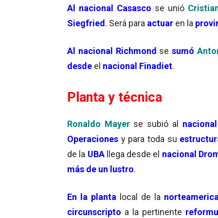
Al nacional Casasco
se unió
Cristi
Siegfried
. Será para
actuar
en la
provi
Al nacional Richmond
se
sumó
Anto
desde
el
nacional Finadiet
.
Planta y técnica
Ronaldo Mayer
se subió al
nacional
Operaciones
y para toda su
estructu
de la
UBA
llega desde el
nacional Dro
más de un lustro
.
En la planta
local de la
norteamerica
circunscripto
a la pertinente
reformu