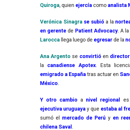
Quiroga
, quien
ejercía
como
analista 
Verónica Sinagra
se subió
a la
norte
en gerente
de
Patient Advocacy
. A l
Larocca
llega luego de
egresar
de la
no
Ana Argento
se
convirtió
en
directo
la
canadiense Apotex
. Esta licenc
emigrado a España
tras actuar en
Sano
México
.
Y otro cambio
a
nivel regional
es
ejecutiva uruguaya
y que
estaba al fr
sumó el
mercado de Perú
y
en ree
chilena Saval
.