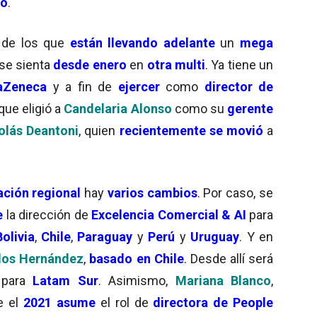
ño
.
 de los que
están llevando adelante
un
mega
se sienta
desde enero
en
otra multi
. Ya tiene un
raZeneca
y a fin de
ejercer
como
director de
que eligió a
Candelaria Alonso
como su
gerente
olás Deantoni
, quien
recientemente se movió
a
ación regional
hay
varios cambios
. Por caso, se
e
la dirección de
Excelencia Comercial & AI
para
Bolivia
,
Chile
,
Paraguay
y
Perú
y
Uruguay
. Y en
los Hernández
,
basado en Chile
. Desde allí será
para
Latam Sur
. Asimismo,
Mariana Blanco
,
 el
2021 asume
el rol de
directora de People