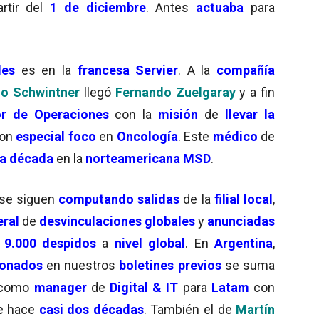
rtir del
1 de diciembre
. Antes
actuaba
para
des
es en la
francesa Servier
. A la
compañía
no Schwintner
llegó
Fernando Zuelgaray
y a fin
or de Operaciones
con la
misión
de
llevar la
con
especial foco
en
Oncología
. Este
médico
de
na década
en la
norteamericana MSD
.
se siguen
computando salidas
de la
filial local
,
ral
de
desvinculaciones globales
y
anunciadas
l
9.000 despidos
a
nivel global
. En
Argentina
,
ionados
en nuestros
boletines previos
se suma
como
manager
de
Digital & IT
para
Latam
con
e hace
casi dos décadas
. También el de
Martín