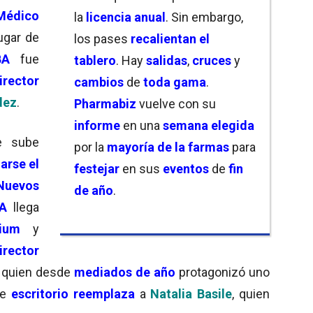
 Médico
la
licencia anual
. Sin embargo,
lugar de
los pases
recalientan el
BA
fue
tablero
. Hay
salidas
,
cruces
y
irector
cambios
de
toda gama
.
dez
.
Pharmabiz
vuelve con su
informe
en una
semana elegida
 sube
por la
mayoría de la farmas
para
arse el
festejar
en sus
eventos
de
fin
Nuevos
de año
.
A
llega
ium
y
irector
, quien desde
mediados de año
protagonizó uno
te
escritorio
reemplaza
a
Natalia Basile
, quien