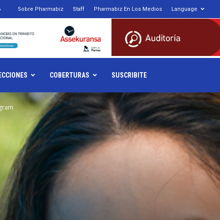
6
Sobre Pharmabiz
Staff
Pharmabiz En Los Medios
Language
armabiz.NET
ECCIONES
COBERTURAS
SUSCRIBITE
agram