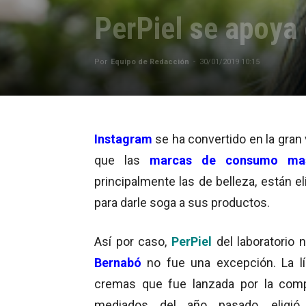
PerPiel se apoya
Por
Equipo de Redacción
-
30/01/2019 10:15
Instagram
se ha convertido en la gran 
que las
marcas de consumo ma
principalmente las de belleza, están e
para darle soga a sus productos.
Así por caso,
PerPiel
del laboratorio 
Bernabó
no fue una excepción. La l
cremas que fue lanzada por la com
mediados del año pasado, eligió