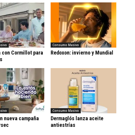
sivo
Consumo Masivo
con Cormillot para
Redoxon: invierno y Mundial
cs
sivo
Consumo Masivo
on nueva campaña
Dermaglós lanza aceite
ysec
antiestrías