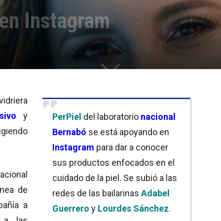
 en Instagram
vidriera
sivo
y
PerPiel
del laboratorio
nacional
ligiendo
Bernabó
se está apoyando en
Instagram
para dar a conocer
sus productos enfocados en el
nacional
cuidado de la piel. Se subió a las
ínea de
redes de las bailarinas
Adabel
pañía a
Guerrero
y
Lourdes Sánchez
.
 a las