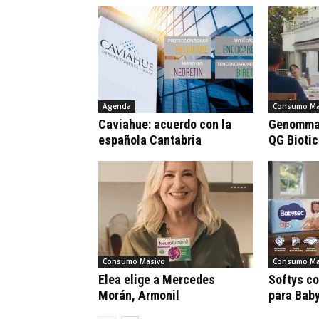
Agenda
Consumo Ma
Caviahue: acuerdo con la
Genomma 
española Cantabria
QG Bioti
Consumo Masivo
Consumo Ma
Elea elige a Mercedes
Softys c
Morán, Armonil
para Bab