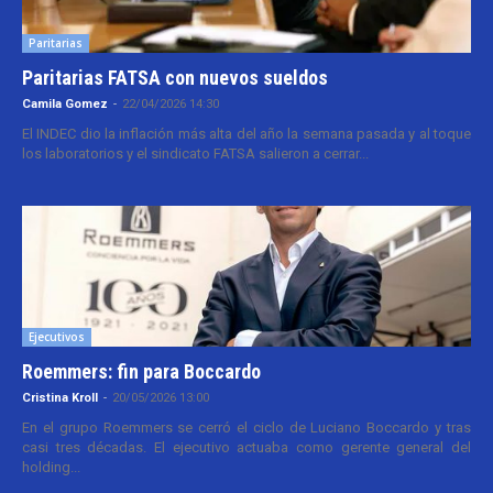
Paritarias
Paritarias FATSA con nuevos sueldos
Camila Gomez
-
22/04/2026 14:30
El INDEC dio la inflación más alta del año la semana pasada y al toque
los laboratorios y el sindicato FATSA salieron a cerrar...
Ejecutivos
Roemmers: fin para Boccardo
Cristina Kroll
-
20/05/2026 13:00
En el grupo Roemmers se cerró el ciclo de Luciano Boccardo y tras
casi tres décadas. El ejecutivo actuaba como gerente general del
holding...