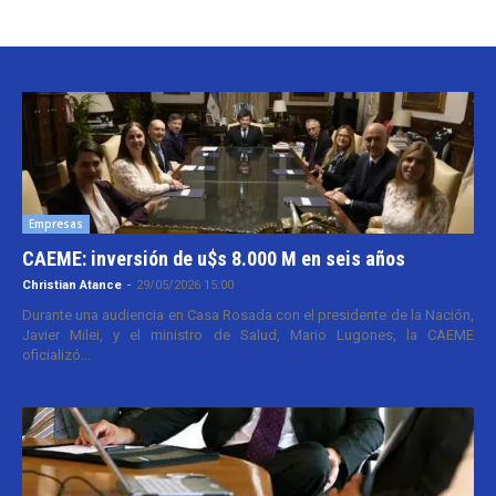
Empresas
CAEME: inversión de u$s 8.000 M en seis años
Christian Atance
-
29/05/2026 15:00
Durante una audiencia en Casa Rosada con el presidente de la Nación,
Javier Milei, y el ministro de Salud, Mario Lugones, la CAEME
oficializó...