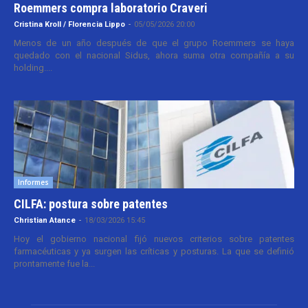
Roemmers compra laboratorio Craveri
Cristina Kroll / Florencia Lippo
-
05/05/2026 20:00
Menos de un año después de que el grupo Roemmers se haya
quedado con el nacional Sidus, ahora suma otra compañía a su
holding....
Informes
CILFA: postura sobre patentes
Christian Atance
-
18/03/2026 15:45
Hoy el gobierno nacional fijó nuevos criterios sobre patentes
farmacéuticas y ya surgen las críticas y posturas. La que se definió
prontamente fue la...