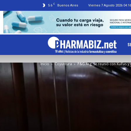
C
5.6
Buenos Aires
Viernes 7 Agosto 2026 04:1
Ph
S
Inicio
Coyuntura
P&G Arg. se reunió con Kulfas y