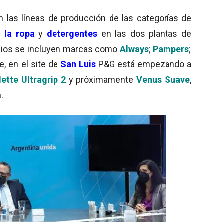
 las líneas de producción de las categorías de
a la ropa
y
detergentes
en las dos plantas de
olios se incluyen marcas como
Always
;
Pampers
;
te, en el site de
San Luis
P&G está empezando a
lette Ultragrip 2
y próximamente
Venus Suave
,
.