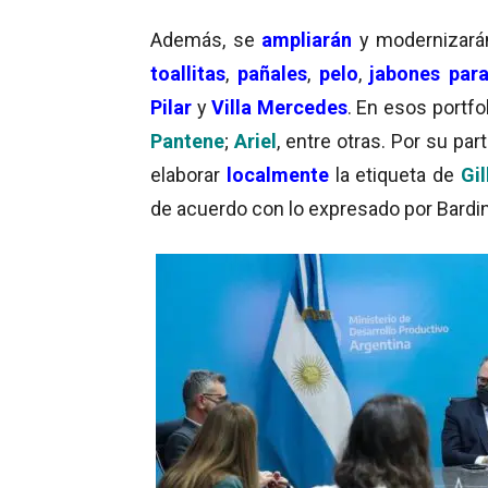
Además, se
ampliarán
y modernizarán
toallitas
,
pañales
,
pelo
,
jabones
par
Pilar
y
Villa Mercedes
. En esos portf
Pantene
;
Ariel
, entre otras. Por su par
elaborar
localmente
la etiqueta de
Gil
de acuerdo con lo expresado por Bardin