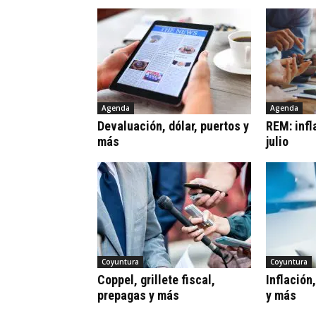
Agenda
Agenda
Devaluación, dólar, puertos y
REM: infl
más
julio
Coyuntura
Coyuntura
Coppel, grillete fiscal,
Inflación
prepagas y más
y más