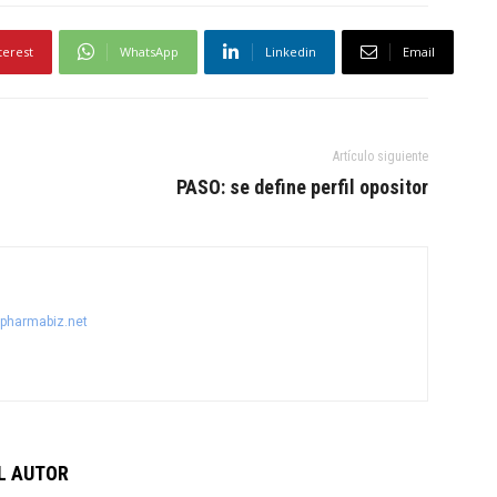
terest
WhatsApp
Linkedin
Email
Artículo siguiente
PASO: se define perfil opositor
@pharmabiz.net
L AUTOR