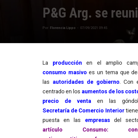
P&G Arg. se reun
Por
Florencia Lippo
-
07/09/2021 09:45
La
producción
en el amplio cam
consumo masivo
es un tema que de
las
autoridades de gobierno
. Con 
centrado en los
aumentos de los cost
precio de venta
en las góndol
Secretaría de Comercio Interior
tiene
puesta en las
empresas
del sect
artículo Consumo: cond