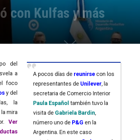
ió con Kulfas y más
po del
svela a
A pocos días de
reunirse
con los
el foco
representantes de
Unilever
, la
os
y del
secretaria de Comercio Interior
as, la
Paula Español
también tuvo la
 la mira
visita de
Gabriela Bardin
,
or.
Ver
número uno de
P&G
en la
uctas
Argentina. En este caso