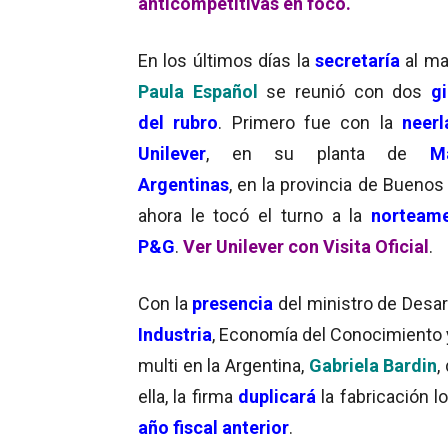
anticompetitivas en foco.
En los últimos días la
secretaría
al ma
Paula Español
se reunió con dos
g
del rubro
. Primero fue con la
neer
Unilever
, en su planta de
M
Argentinas
, en la provincia de Buenos
ahora le tocó el turno a la
norteame
P&G
.
Ver Unilever con Visita Oficial
.
Con la
presencia
del ministro de Desar
Industria
, Economía del Conocimiento
multi en la Argentina,
Gabriela Bardin
,
ella, la firma
duplicará
la fabricación 
año fiscal anterior
.