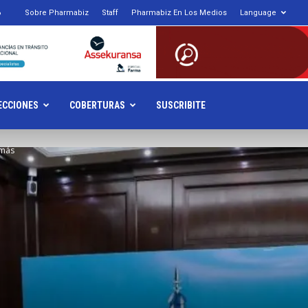
6
Sobre Pharmabiz
Staff
Pharmabiz En Los Medios
Language
armabiz.NET
ECCIONES
COBERTURAS
SUSCRIBITE
 más