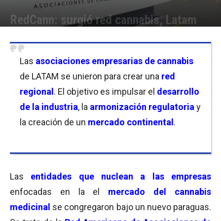
RedCann: surgió red cannabis, Latam
Por
Laura Ponasso
-
07/09/2021 09:00
Las
asociaciones empresarias de cannabis
de LATAM se unieron para crear una
red
regional
. El objetivo es impulsar el
desarrollo
de la industria
, la
armonización regulatoria
y
la creación de un
mercado continental
.
Las
entidades que nuclean a las empresas
enfocadas en la el
mercado del cannabis
medicinal
se congregaron bajo un nuevo paraguas.