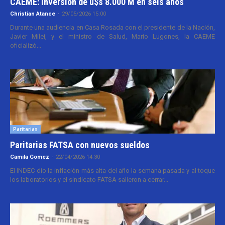
CAEME: inversión de u$s 8.000 M en seis años
Christian Atance
-
29/05/2026 15:00
Durante una audiencia en Casa Rosada con el presidente de la Nación,
Javier Milei, y el ministro de Salud, Mario Lugones, la CAEME
oficializó...
Paritarias
Paritarias FATSA con nuevos sueldos
Camila Gomez
-
22/04/2026 14:30
El INDEC dio la inflación más alta del año la semana pasada y al toque
los laboratorios y el sindicato FATSA salieron a cerrar...