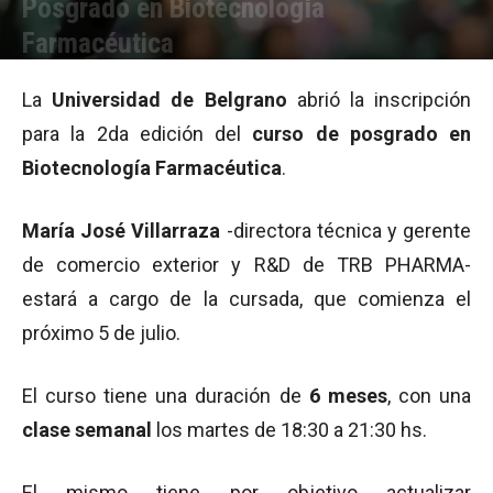
Posgrado en Biotecnología
Farmacéutica
Por
Equipo de Redacción
-
16/05/2011 14:15
La
Universidad de Belgrano
abrió la inscripción
para la 2da edición del
curso de posgrado en
Biotecnología Farmacéutica
.
María José Villarraza
-directora técnica y gerente
de comercio exterior y R&D de TRB PHARMA-
estará a cargo de la cursada, que comienza el
próximo 5 de julio.
El curso tiene una duración de
6 meses
, con una
clase semanal
los martes de 18:30 a 21:30 hs.
El mismo tiene por objetivo actualizar