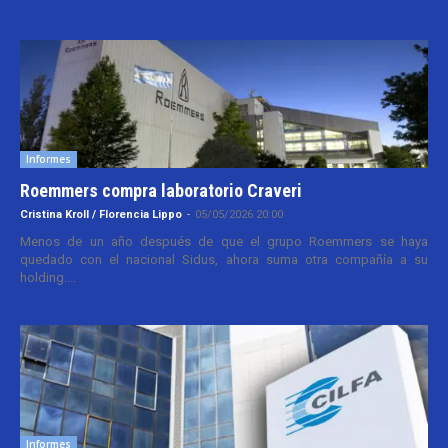
Informes
Roemmers compra laboratorio Craveri
Cristina Kroll / Florencia Lippo
-
05/05/2026 20:00
Menos de un año después de que el grupo Roemmers se haya
quedado con el nacional Sidus, ahora suma otra compañía a su
holding....
Informes