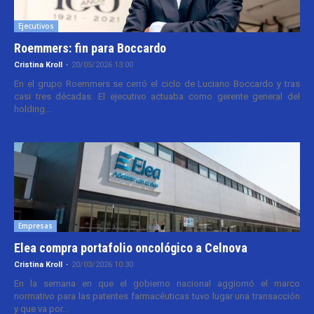
Ejecutivos
Roemmers: fin para Boccardo
Cristina Kroll
-
20/05/2026 13:00
En el grupo Roemmers se cerró el ciclo de Luciano Boccardo y tras
casi tres décadas. El ejecutivo actuaba como gerente general del
holding...
Empresas
Elea compra portafolio oncológico a Celnova
Cristina Kroll
-
20/03/2026 10:30
En la semana en que el gobierno nacional aggiornó el marco
normativo para las patentes farmacéuticas tuvo lugar una transacción
y que va por...