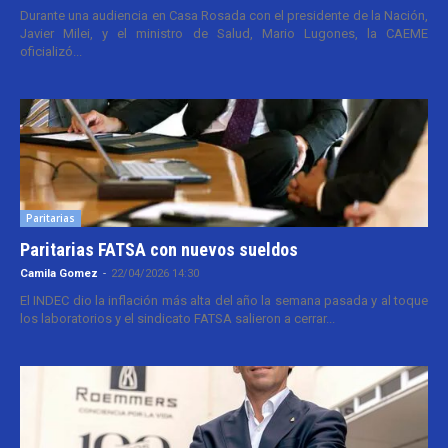
Durante una audiencia en Casa Rosada con el presidente de la Nación,
Javier Milei, y el ministro de Salud, Mario Lugones, la CAEME
oficializó...
Paritarias
Paritarias FATSA con nuevos sueldos
Camila Gomez
-
22/04/2026 14:30
El INDEC dio la inflación más alta del año la semana pasada y al toque
los laboratorios y el sindicato FATSA salieron a cerrar...