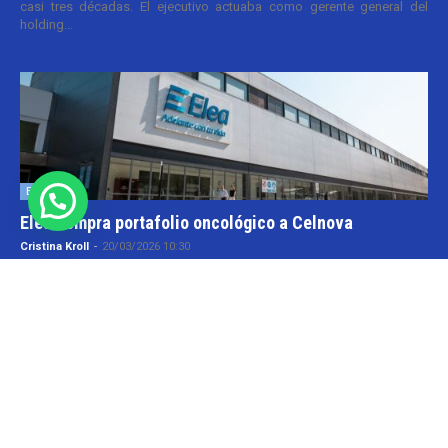
casi tres décadas. El ejecutivo actuaba como gerente general del
holding...
Empresas
Elea compra portafolio oncológico a Celnova
Cristina Kroll
-
20/03/2026 10:30
En la semana en que el gobierno nacional aggiornó el marco
normativo para las patentes farmacéuticas tuvo lugar una transacción
y que va por...