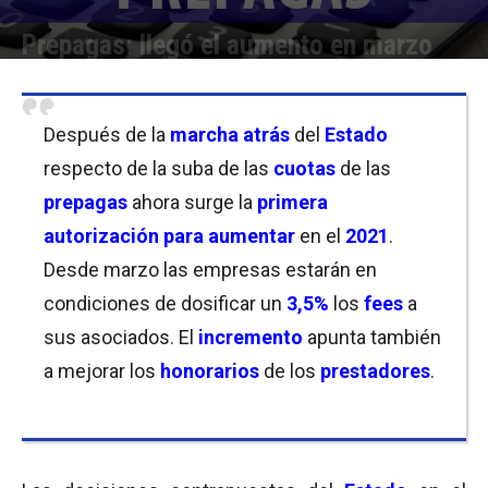
Prepagas: llegó el aumento en marzo
Por
Javier Bartolomeo
-
30/01/2021 12:30
Después de la
marcha atrás
del
Estado
respecto de la suba de las
cuotas
de las
prepagas
ahora surge la
primera
autorización para aumentar
en el
2021
.
Desde marzo las empresas estarán en
condiciones de dosificar un
3,5%
los
fees
a
sus asociados. El
incremento
apunta también
a mejorar los
honorarios
de los
prestadores
.