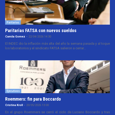
Paritarias
Paritarias FATSA con nuevos sueldos
Camila Gomez
-
22/04/2026 14:30
El INDEC dio la inflación más alta del año la semana pasada y al toque
los laboratorios y el sindicato FATSA salieron a cerrar...
Ejecutivos
Roemmers: fin para Boccardo
Cristina Kroll
-
20/05/2026 13:00
En el grupo Roemmers se cerró el ciclo de Luciano Boccardo y tras