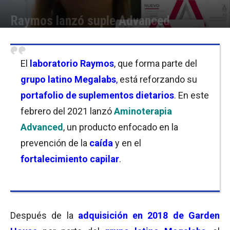
Raymos lanzó suple Advanced
Por
Florencia Costas
-
24/02/2021 08:00
El
laboratorio Raymos
, que forma parte del
grupo latino
Megalabs
,
está reforzando su
portafolio de suplementos dietarios
. En este
febrero del 2021 lanzó
Aminoterapia
Advanced
, un producto enfocado en la
prevención de la
caída
y en el
fortalecimiento
capilar
.
Después de la
adquisición en 2018 de Garden