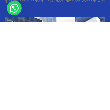
quedado con el nacional Sidus, ahora suma otra compañía a su
holding....
Informes
CILFA: postura sobre patentes
Christian Atance
-
18/03/2026 15:45
Hoy el gobierno nacional fijó nuevos criterios sobre patentes
farmacéuticas y ya surgen las críticas y posturas. La que se definió
prontamente fue la...