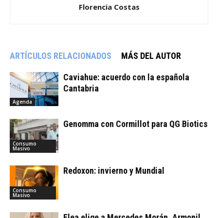
Florencia Costas
ARTÍCULOS RELACIONADOS
MÁS DEL AUTOR
Caviahue: acuerdo con la española
Cantabria
Agenda
Genomma con Cormillot para QG Biotics
Consumo
Masivo
Redoxon: invierno y Mundial
Consumo
Masivo
Elea elige a Mercedes Morán, Armonil