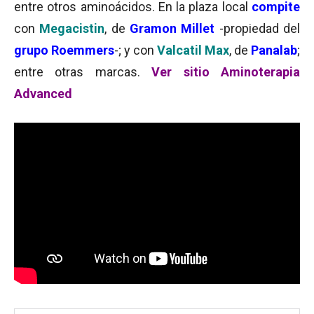
entre otros aminoácidos. En la plaza local
compite
con
Megacistin
, de
Gramon Millet
-propiedad del
grupo
Roemmers
-; y con
Valcatil Max
, de
Panalab
;
entre otras marcas.
Ver sitio Aminoterapia
Advanced