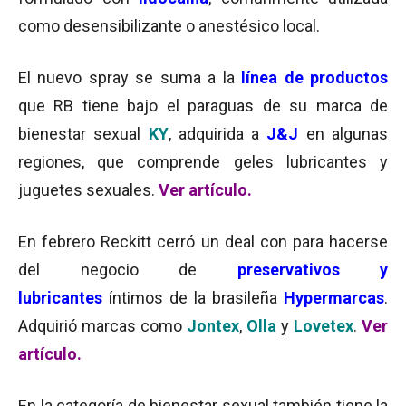
como desensibilizante o anestésico local.
El nuevo spray se suma a la
línea de productos
que RB tiene bajo el paraguas de su marca de
bienestar sexual
KY
, adquirida a
J&J
en algunas
regiones, que comprende geles lubricantes y
juguetes sexuales.
Ver artículo.
En febrero Reckitt cerró un deal con para hacerse
del negocio de
preservativos y
lubricantes
íntimos de la brasileña
Hypermarcas
.
Adquirió marcas como
Jontex
,
Olla
y
Lovetex
.
Ver
artículo.
En la categoría de bienestar sexual también tiene la