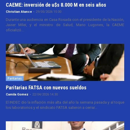
CAEME: inversión de u$s 8.000 M en seis años
Christian Atance
-
29/05/2026 15:00
Durante una audiencia en Casa Rosada con el presidente de la Nación,
Javier Milei, y el ministro de Salud, Mario Lugones, la CAEME
oficializó...
Paritarias
Paritarias FATSA con nuevos sueldos
Camila Gomez
-
22/04/2026 14:30
El INDEC dio la inflación más alta del año la semana pasada y al toque
los laboratorios y el sindicato FATSA salieron a cerrar...