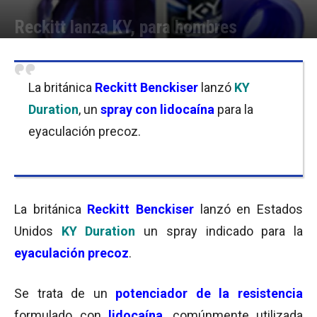
Reckitt lanza KY, para hombres
Por
Micaela Bitch
-
28/09/2016 10:00
La británica
Reckitt Benckiser
lanzó
KY
Duration
, un
spray con lidocaína
para la
eyaculación precoz.
La británica
Reckitt Benckiser
lanzó en Estados
Unidos
KY Duration
un spray indicado para la
eyaculación precoz
.
Se trata de un
potenciador de la resistencia
formulado con
lidocaína
, comúnmente utilizada