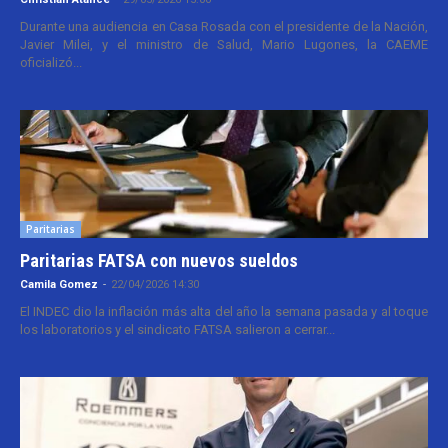
Durante una audiencia en Casa Rosada con el presidente de la Nación,
Javier Milei, y el ministro de Salud, Mario Lugones, la CAEME
oficializó...
Paritarias
Paritarias FATSA con nuevos sueldos
Camila Gomez
-
22/04/2026 14:30
El INDEC dio la inflación más alta del año la semana pasada y al toque
los laboratorios y el sindicato FATSA salieron a cerrar...