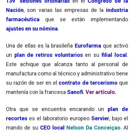
139°
sesiones ordinarias
en el
Congreso de la
Nación
, son varias las empresas de la
industria
farmacéutica
que se están implementando
ajustes en su nómina
.
Una de ellas es la brasileña
Eurofarma
que activó
un
plan de
retiros voluntarios
en su
filial local
.
Este achique que alcanza tanto al personal de
manufactura como al técnico y administrativo tiene
su razón de ser en el
contrato de tercerismo
que
mantenía con la francesa
Sanofi
.
Ver artículo.
Otra que se encuentra encarando un
plan de
recortes
es el laboratorio europeo
Servier
, bajo el
mando de su
CEO local
Nelson Da Conceiçao
. Al