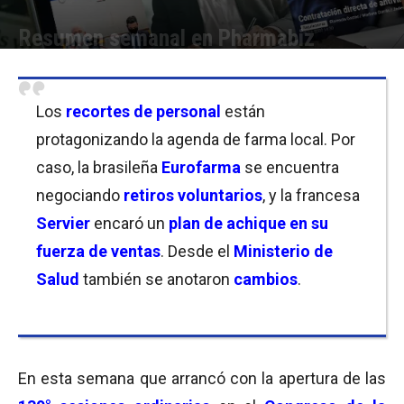
Resumen semanal en Pharmabiz
Por
Mariana Curras
-
05/03/2021 21:00
Los
recortes de personal
están
protagonizando la agenda de farma local. Por
caso, la brasileña
Eurofarma
se encuentra
negociando
retiros voluntarios
, y la francesa
Servier
encaró un
plan de achique en su
fuerza de ventas
. Desde el
Ministerio de
Salud
también se anotaron
cambios
.
En esta semana que arrancó con la apertura de las