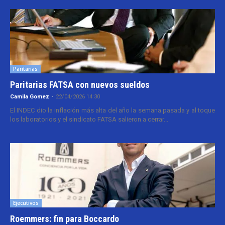
Paritarias
Paritarias FATSA con nuevos sueldos
Camila Gomez
-
22/04/2026 14:30
El INDEC dio la inflación más alta del año la semana pasada y al toque
los laboratorios y el sindicato FATSA salieron a cerrar...
Ejecutivos
Roemmers: fin para Boccardo