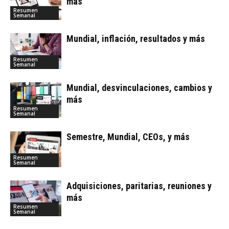
más
Resumen
Semanal
Mundial, inflación, resultados y más
Resumen
Semanal
Mundial, desvinculaciones, cambios y
más
Resumen
Semanal
Semestre, Mundial, CEOs, y más
Resumen
Semanal
Adquisiciones, paritarias, reuniones y
más
Resumen
Semanal