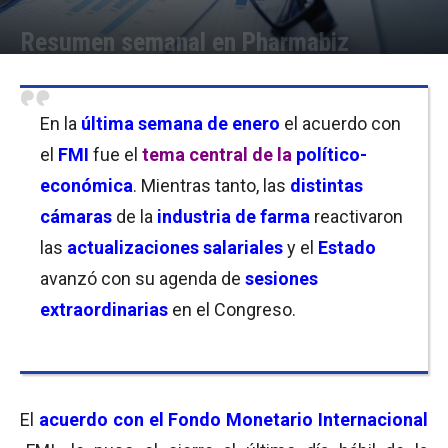
Resumen semanal en Pharmabiz
Por
Equipo de Redacción
-
30/01/2022 22:15
En la
última semana de enero
el acuerdo con
el
FMI
fue el
tema central de la
político-
económica
. Mientras tanto, las
distintas
cámaras
de la
industria de farma
reactivaron
las
actualizaciones salariales
y el
Estado
avanzó con su agenda de
sesiones
extraordinarias
en el Congreso.
El
acuerdo con el Fondo Monetario Internacional