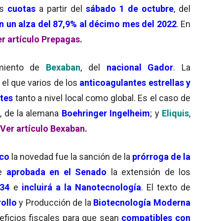
as
cuotas
a partir del
sábado 1 de octubre
, del
 un alza del 87,9% al décimo mes del 2022
. En
r artículo Prepagas.
miento de
Bexaban
, del
nacional Gador
. La
el que varios de los
anticoagulantes estrellas y
tes
tanto a nivel local como global. Es el caso de
a
, de la alemana
Boehringer Ingelheim
; y
Eliquis
,
Ver artículo Bexaban.
ico
la novedad fue la sanción de la
prórroga de la
e
aprobada en el Senado
la extensión de los
034
e
incluirá a la Nanotecnología
. El texto de
ollo
y Producción de la
Biotecnología Moderna
ficios fiscales
para que sean
compatibles con