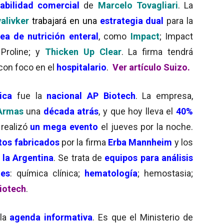
abilidad comercial
de
Marcelo
Tovagliari
. La
alivker
trabajará en una
estrategia dual
para la
nea de
nutrición enteral
, como
Impact
; Impact
Proline; y
Thicken Up Clear
. La firma tendrá
con foco en el
hospitalario
.
Ver artículo Suizo.
ica
fue la
nacional AP Biotech
. La empresa,
Armas
una
década atrás
, y que hoy lleva el
40%
 realizó
un mega evento
el jueves por la noche.
tos fabricados
por la firma
Erba Mannheim
y los
 la Argentina
. Se trata de
equipos para análisis
les
: química clínica;
hematología
; hemostasia;
Biotech
.
 la
agenda informativa
. Es que el Ministerio de