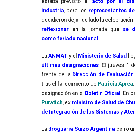
estaba previsto el
acto por el día
industria
, pero los
representantes de
decidieron dejar de lado la celebración 
reflexionar
en la jornada que
se d
como feriado nacional
.
La
ANMAT
y el
Ministerio de Salud
lle
últimas designaciones
. El jueves 1
frente de la
Dirección de Evaluación
tras el fallecimiento de
Patricia Aprea
designación en el
Boletín Oficial
. En p
Puratich
, ex
ministro de Salud de Ch
de Integración de los Sistemas y Ate
La
droguería Suizo Argentina
cerró u