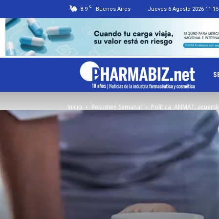
C
8.9
Buenos Aires
Jueves 6 Agosto 2026 11:15
Ph
S
Inicio
Resumen Semanal
Política, ANMAT, acuerd