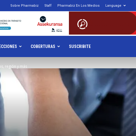
Sobre Pharmabiz
Staff
Pharmabiz En Los Medios
Language
armabiz.NET
ECCIONES
COBERTURAS
SUSCRIBITE
os, región y más