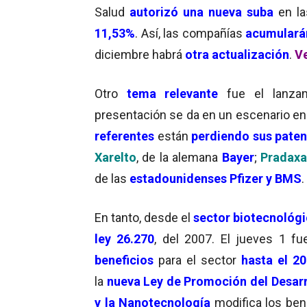
Salud
autorizó una nueva suba
en l
11,53%
. Así, las compañías
acumularán
diciembre habrá
otra actualización
.
Ve
Otro
tema relevante
fue el lanza
presentación se da en un escenario en 
referentes
están
perdiendo sus paten
Xarelto
, de la alemana
Bayer
;
Pradax
de las
estadounidenses Pfizer y BMS
.
En tanto, desde el
sector biotecnológ
ley 26.270
, del 2007. El jueves 1 fu
beneficios
para el sector
hasta el 2
la
nueva
Ley de Promoción del Desarr
y la Nanotecnología
modifica los bene