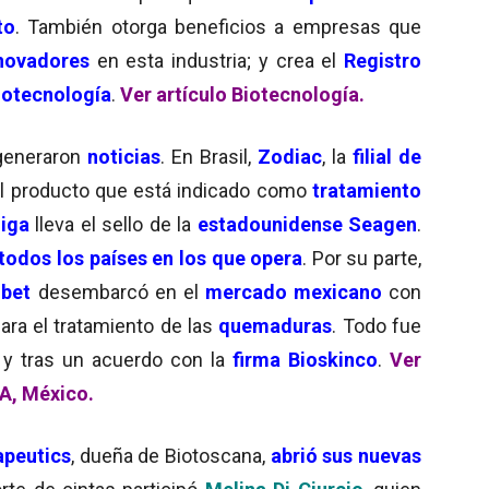
to
. También otorga beneficios a empresas que
nnovadores
en esta industria; y crea el
Registro
notecnología
.
Ver artículo Biotecnología.
eneraron
noticias
. En Brasil,
Zodiac
, la
filial de
El producto que está indicado como
tratamiento
jiga
lleva el sello de la
estadounidense Seagen
.
todos los países en los que opera
. Por su parte,
obet
desembarcó en el
mercado mexicano
con
para el tratamiento de las
quemaduras
. Todo fue
y tras un acuerdo con la
firma Bioskinco
.
Ver
-A, México.
apeutics
, dueña de Biotoscana,
abrió sus nuevas