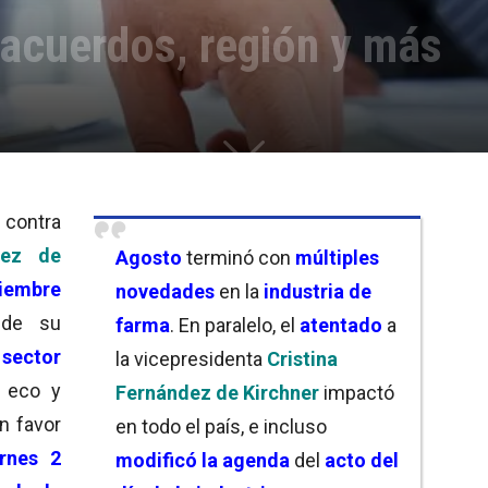
 acuerdos, región y más
e
contra
dez de
Agosto
terminó con
múltiples
tiembre
novedades
en la
industria de
 de su
farma
. En paralelo, el
atentado
a
sector
la vicepresidenta
Cristina
 eco y
Fernández de Kirchner
impactó
en favor
en todo el país, e incluso
ernes 2
modificó la agenda
del
acto del