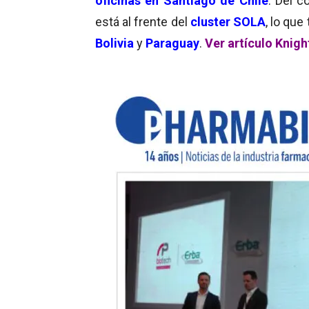
oficinas en Santiago de
Chile
. Del c
está al frente del
cluster SOLA
, lo que
Bolivia
y
Paraguay
.
Ver artículo Knigh