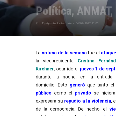
Política, ANMAT,
Por
Equipo de Redacción
-
04/09/2022 21:00
La
noticia de la semana
fue el
ataqu
la vicepresidenta
Cristina Fernán
Kirchner
, ocurrido el
jueves 1 de sep
durante la noche, en la entrada
domicilio. Esto
generó
que tanto el
público
como el
privado
se hiciera
expresara su
repudio a la violencia
, 
de la democracia. De hecho, el
vi