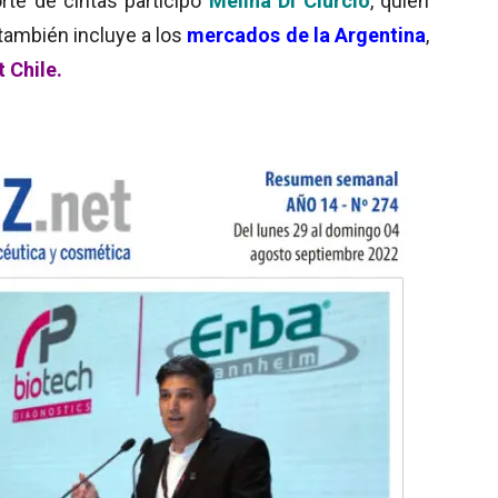
orte de cintas participó
Melina Di Ciurcio
, quien
 también incluye a los
mercados de la Argentina
,
t Chile.