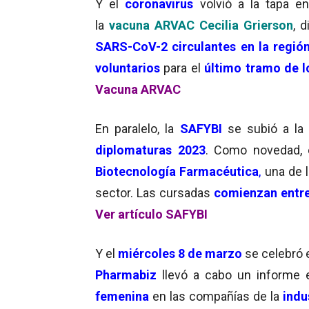
Y el
coronavirus
volvió a la tapa e
la
vacuna ARVAC Cecilia Grierson
, 
SARS-CoV-2 circulantes en la regió
voluntarios
para el
último tramo de lo
Vacuna ARVAC
En paralelo, la
SAFYBI
se subió a l
diplomaturas 2023
. Como novedad, 
Biotecnología
Farmacéutica
,
una de l
sector. Las cursadas
comienzan entre
Ver artículo SAFYBI
Y el
miércoles 8 de marzo
se celebró 
Pharmabiz
llevó a cabo un informe 
femenina
en las compañías de la
indu