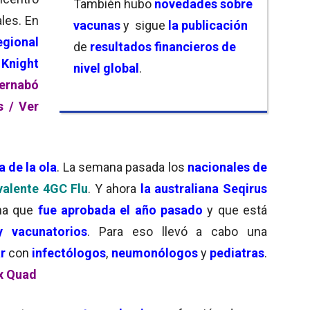
También hubo
novedades sobre
ales. En
vacunas
y sigue
la publicación
egional
de
resultados financieros de
;
Knight
nivel global
.
ernabó
s /
Ver
a de la ola
. La semana pasada los
nacionales de
valente 4GC Flu
. Y ahora
la australiana Seqirus
na que
fue aprobada el año pasado
y que está
y vacunatorios
. Para eso llevó a cabo una
r
con
infectólogos
,
neumonólogos
y
pediatras
.
ax Quad