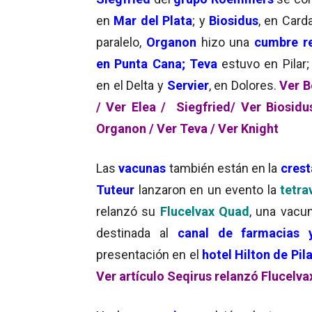
en
Mar del Plata
; y
Biosidus
, en Card
paralelo,
Organon
hizo una
cumbre r
en Punta Cana;
Teva
estuvo en Pilar
en el Delta y
Servier
, en Dolores.
Ver B
/
Ver Elea /
Siegfried/
Ver Biosidu
Organon /
Ver Teva /
Ver Knight
Las
vacunas
también están en la
crest
Tuteur
lanzaron en un evento la
tetra
relanzó su
Flucelvax Quad
, una vacu
destinada al
canal de farmacias 
presentación en el
hotel Hilton de Pila
Ver artículo Seqirus relanzó Flucelv