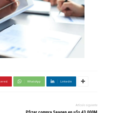
terest
WhatsApp
Linkedin
Artículo siguiente
Pfizer compra Seagen en u$s 43.000M