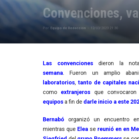
Convenciones, v
Por
Equipo de Redacción
-
12/03/2023 21:30
Las convenciones
dieron la not
semana
. Fueron un amplio aban
laboratorios
,
tanto de capitales nac
como
extranjeros
que convocaron
equipos
a fin de
darle inicio a este 20
Bernabó
organizó un encuentro 
mientras que
Elea
se
reunió en
en M
Siegfried
del
grupo Roemmers
se co