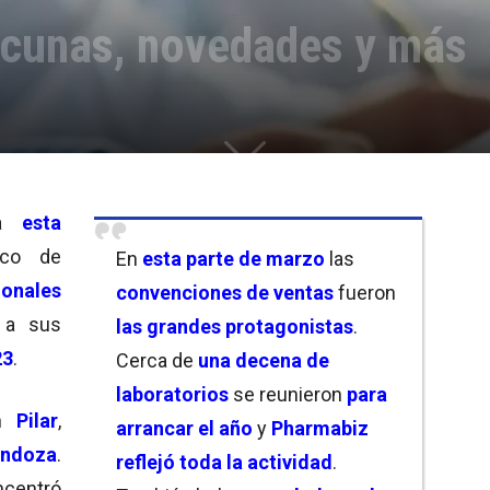
acunas, novedades y más
a
esta
ico de
En
esta parte de marzo
las
ionales
convenciones de ventas
fueron
 a sus
las grandes protagonistas
.
23
.
Cerca de
una decena de
laboratorios
se reunieron
para
en
Pilar
,
arrancar el año
y
Pharmabiz
endoza
.
reflejó toda la actividad
.
ncentró