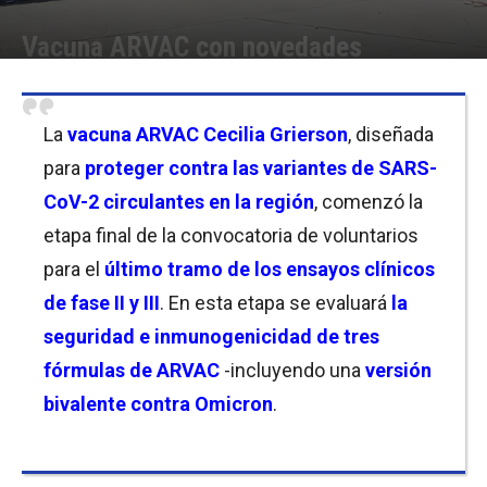
Vacuna ARVAC con novedades
Por
Sofía Belgrano
-
06/03/2023 20:15
La
vacuna ARVAC Cecilia Grierson
, diseñada
para
proteger contra las variantes de SARS-
CoV-2 circulantes en la región
, comenzó la
etapa final de la convocatoria de voluntarios
para el
último tramo de los ensayos clínicos
de fase II y III
. En esta etapa se evaluará
la
seguridad e inmunogenicidad de tres
fórmulas de ARVAC
-incluyendo una
versión
bivalente contra Omicron
.