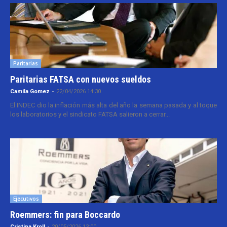
Paritarias
Paritarias FATSA con nuevos sueldos
Camila Gomez
-
22/04/2026 14:30
El INDEC dio la inflación más alta del año la semana pasada y al toque
los laboratorios y el sindicato FATSA salieron a cerrar...
Ejecutivos
Roemmers: fin para Boccardo
Cristina Kroll
-
20/05/2026 13:00