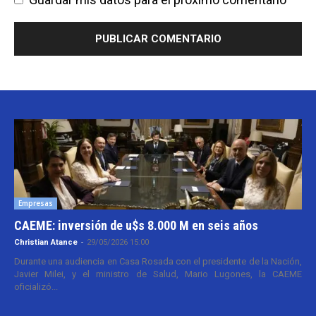
Empresas
CAEME: inversión de u$s 8.000 M en seis años
Christian Atance
-
29/05/2026 15:00
Durante una audiencia en Casa Rosada con el presidente de la Nación,
Javier Milei, y el ministro de Salud, Mario Lugones, la CAEME
oficializó...